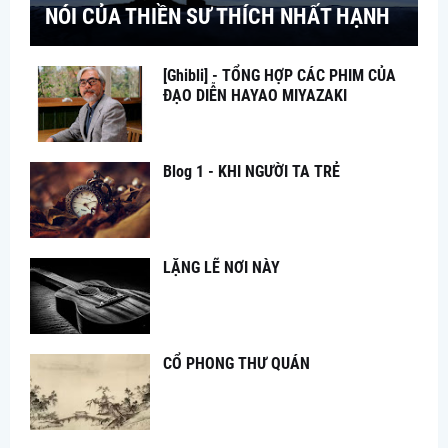
NÓI CỦA THIỀN SƯ THÍCH NHẤT HẠNH
[Ghibli] - TỔNG HỢP CÁC PHIM CỦA
ĐẠO DIỄN HAYAO MIYAZAKI
Blog 1 - KHI NGƯỜI TA TRẺ
LẶNG LẼ NƠI NÀY
CỔ PHONG THƯ QUÁN