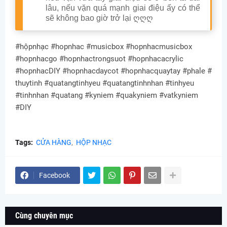
lâu, nếu vặn quá mạnh giai điệu ấy có thể
sẽ không bao giờ trở lại ღღღ
#hộpnhạc #hopnhac #musicbox #hopnhacmusicbox
#hopnhacgo #hopnhactrongsuot #hopnhacacrylic
#hopnhacDIY #hopnhacdaycot #hopnhacquaytay #phale #
thuytinh #quatangtinhyeu #quatangtinhnhan #tinhyeu
#tinhnhan #quatang #kyniem #quakyniem #vatkyniem
#DIY
Tags:
CỬA HÀNG
HỘP NHẠC
Facebook
Cùng chuyên mục