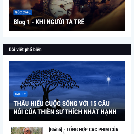
GÓC CAFE
Blog 1 - KHI NGƯỜI TA TRẺ
Bài viết phổ biến
ĐẠO LÝ
THẤU HIỂU CUỘC SỐNG VỚI 15 CÂU
NÓI CỦA THIỀN SƯ THÍCH NHẤT HẠNH
[Ghibli] - TỔNG HỢP CÁC PHIM CỦA