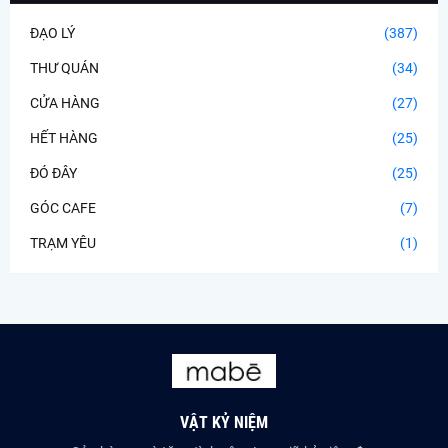
ĐẠO LÝ
(387)
THƯ QUÁN
(34)
CỬA HÀNG
(27)
HẾT HÀNG
(25)
ĐÓ ĐÂY
(25)
GÓC CAFE
(7)
TRẠM YÊU
(1)
VẬT KỶ NIỆM