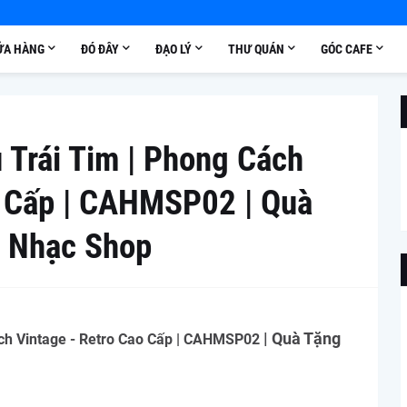
ỬA HÀNG
ĐÓ ĐÂY
ĐẠO LÝ
THƯ QUÁN
GÓC CAFE
 Trái Tim | Phong Cách
o Cấp | CAHMSP02 | Quà
p Nhạc Shop
| Quà Tặng
ch Vintage - Retro Cao Cấp |
CAHMSP02