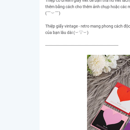
Thiệp có đi kèm giấy viết để bạn tha hồ viết lá
thêm bằng cách cho thêm ảnh chụp hoặc các m
(
)
￣︶￣
Thiệp giấy
vintage - retro
mang
phong cách độ
của bạn lâu dài
(︶▽︶)
---------------------------------------------------------------