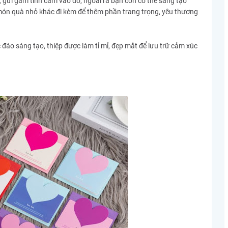
ch, gửi gắm tình cảm vào đó, ngoài ra bạn còn có thể sáng tạo
ón quà nhỏ khác đi kèm để thêm phần trang trọng, yêu thương
c đáo
sáng tạo
, thiệp được làm tỉ mỉ, đẹp mắt để lưu trữ cảm xúc