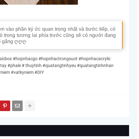
em vào phần ký ức quan trọng nhất và bước tiếp, có
ó trong tương lai phía trước cũng sẽ có người đang
 cố gắng ღღღ
cbox #hopnhacgo #hopnhactrongsuot #hopnhacacrylic
y #phale # thuytinh #quatangtinhyeu #quatangtinhnhan
yniem #vatkyniem #DIY