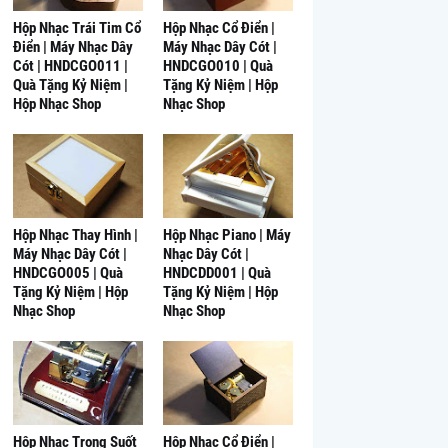
Hộp Nhạc Trái Tim Cổ
Hộp Nhạc Cổ Điển |
Điển | Máy Nhạc Dây
Máy Nhạc Dây Cót |
Cót | HNDCGO011 |
HNDCGO010 | Quà
Quà Tặng Kỷ Niệm |
Tặng Kỷ Niệm | Hộp
Hộp Nhạc Shop
Nhạc Shop
Hộp Nhạc Thay Hình |
Hộp Nhạc Piano | Máy
Máy Nhạc Dây Cót |
Nhạc Dây Cót |
HNDCGO005 | Quà
HNDCDD001 | Quà
Tặng Kỷ Niệm | Hộp
Tặng Kỷ Niệm | Hộp
Nhạc Shop
Nhạc Shop
Hộp Nhạc Trong Suốt
Hộp Nhạc Cổ Điển |