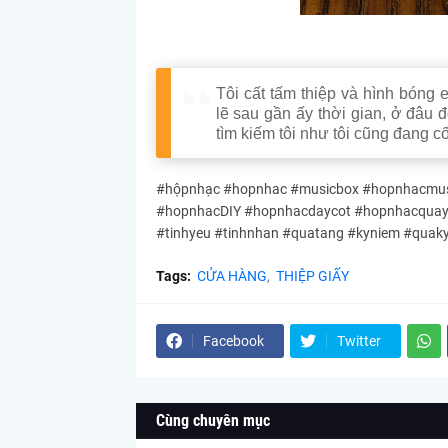
Tôi cất tấm thiệp và hình bóng 
lẽ
sau gần ấy thời gian,
ở đâu đ
tìm kiếm tôi như tôi cũng đang
#hộpnhạc #hopnhac #musicbox #hopnhacmusi
#hopnhacDIY #hopnhacdaycot #hopnhacquayta
#tinhyeu #tinhnhan #quatang #kyniem #quak
Tags:
CỬA HÀNG
THIỆP GIẤY
Facebook
Twitter
Cùng chuyên mục