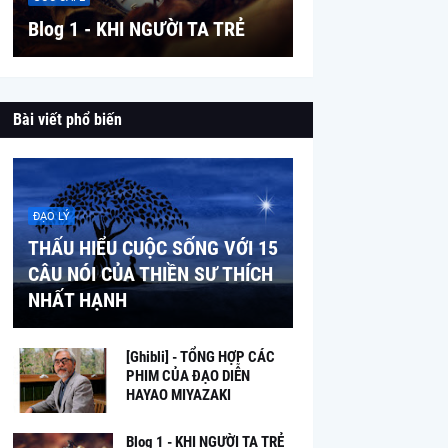
Blog 1 - KHI NGƯỜI TA TRẺ
Bài viết phổ biến
ĐẠO LÝ
THẤU HIỂU CUỘC SỐNG VỚI 15
CÂU NÓI CỦA THIỀN SƯ THÍCH
NHẤT HẠNH
[Ghibli] - TỔNG HỢP CÁC
PHIM CỦA ĐẠO DIỄN
HAYAO MIYAZAKI
Blog 1 - KHI NGƯỜI TA TRẺ