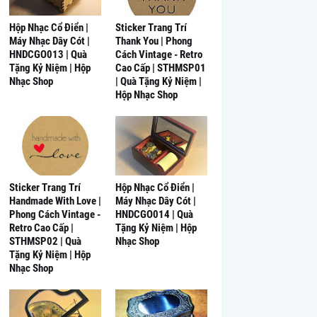
Hộp Nhạc Cổ Điển |
Sticker Trang Trí
Máy Nhạc Dây Cót |
Thank You | Phong
HNDCGO013 | Quà
Cách Vintage - Retro
Tặng Kỷ Niệm | Hộp
Cao Cấp | STHMSP01
Nhạc Shop
| Quà Tặng Kỷ Niệm |
Hộp Nhạc Shop
Sticker Trang Trí
Hộp Nhạc Cổ Điển |
Handmade With Love |
Máy Nhạc Dây Cót |
Phong Cách Vintage -
HNDCGO014 | Quà
Retro Cao Cấp |
Tặng Kỷ Niệm | Hộp
STHMSP02 | Quà
Nhạc Shop
Tặng Kỷ Niệm | Hộp
Nhạc Shop