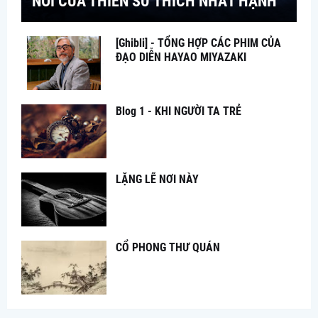
NÓI CỦA THIỀN SƯ THÍCH NHẤT HẠNH
[Ghibli] - TỔNG HỢP CÁC PHIM CỦA
ĐẠO DIỄN HAYAO MIYAZAKI
Blog 1 - KHI NGƯỜI TA TRẺ
LẶNG LẼ NƠI NÀY
CỔ PHONG THƯ QUÁN