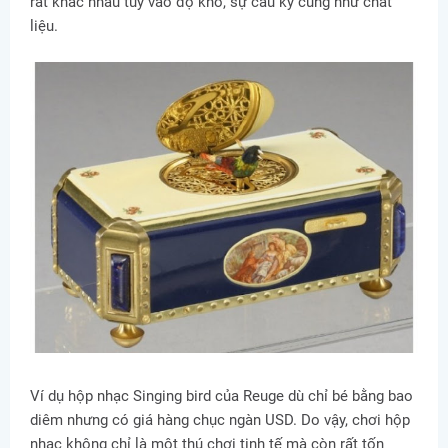
rất khác nhau tùy vào độ khó, sự cầu kỳ cũng như chất
liệu.
Ví dụ hộp nhạc Singing bird của Reuge dù chỉ bé bằng bao
diêm nhưng có giá hàng chục ngàn USD. Do vậy, chơi hộp
nhạc không chỉ là một thú chơi tinh tế mà còn rất tốn