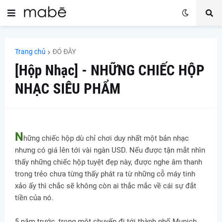
Trang chủ
ĐÓ ĐÂY
[Hộp Nhạc] - NHỮNG CHIẾC HỘP
NHẠC SIÊU PHẨM
N
hững chiếc hộp dù chỉ chơi duy nhất một bản nhạc
nhưng có giá lên tới vài ngàn USD. Nếu được tận mắt nhìn
thấy những chiếc hộp tuyệt đẹp này, được nghe âm thanh
trong trẻo chưa từng thấy phát ra từ những cỗ máy tinh
xảo ấy thì chắc sẽ không còn ai thắc mắc về cái sự đắt
tiền của nó.
5 năm trước, trong một chuyến đi tới thành phố Munich