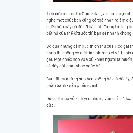
Tích cực mà nói thì Gouté đã lựa chọn được nhữn
nghe một chút bạn cũng có thể nhận ra âm điệu 
chiếc hộp này có đến 5 bài hát. Trong trường 
bất hủ của thế kỉ trước thì bạn sẽ nhanh chóng n
Bỏ qua những cảm xúc thích thú của 1 cô gái th
bánh thì không có giới tính nhưng xét về 1 khí
gái. Một chiếc hộp vừa đủ khiến người ta muốn
có dây cót phát nhạc ngày bé.
Sau tất cả những sự khen không hề giả dối ấy, 
phần bánh - sản phẩm chính.
Dù có 4 màu vỏ xinh yêu nhưng vẫn chỉ là 1 loạ
dừa.