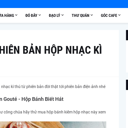
ỬA HÀNG
ĐÓ ĐÂY
ĐẠO LÝ
THƯ QUÁN
GÓC CAFE
PHIÊN BẢN HỘP NHẠC KÌ
hạc kì thú từ phiên bản đời thật tới phiên bản điện ảnh nhé
n Gouté - Hộp Bánh Biết Hát
thư công chúa hãy thử mua hộp bánh kiêm hộp nhạc này xem