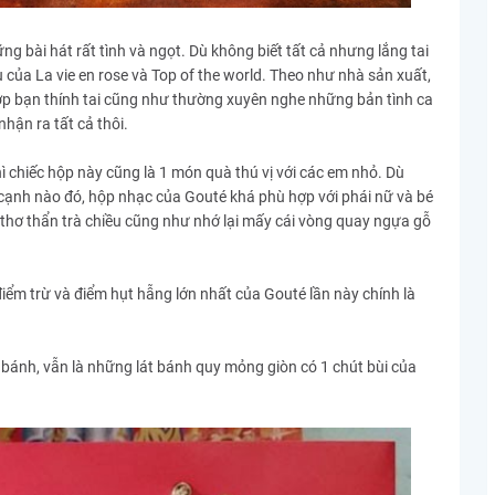
g bài hát rất tình và ngọt. Dù không biết tất cả nhưng lắng tai
của La vie en rose và Top of the world. Theo như nhà sản xuất,
hợp bạn thính tai cũng như thường xuyên nghe những bản tình ca
hận ra tất cả thôi.
ì chiếc hộp này cũng là 1 món quà thú vị với các em nhỏ. Dù
a cạnh nào đó, hộp nhạc của Gouté khá phù hợp với phái nữ và bé
 thơ thẩn trà chiều cũng như nhớ lại mấy cái vòng quay ngựa gỗ
điểm trừ và điểm hụt hẫng lớn nhất của Gouté lần này chính là
i bánh, vẫn là những lát bánh quy mỏng giòn có 1 chút bùi của