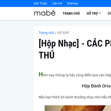
Giới Thiệu
Liên Hệ
Sitemap
TRANG CHỦ
HỖ TRỢ
C
Trang chủ
ĐÓ ĐÂY
[Hộp Nhạc] - CÁC 
THÚ
H
ôm nay chúng ta hãy cùng điểm qua các hộp n
Hộp Bánh Orio
Nếu bạn thích ăn bánh thưởng nhạc như tiểu 