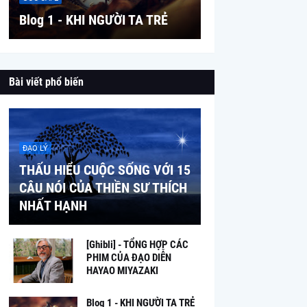
Blog 1 - KHI NGƯỜI TA TRẺ
Bài viết phổ biến
ĐẠO LÝ
THẤU HIỂU CUỘC SỐNG VỚI 15
CÂU NÓI CỦA THIỀN SƯ THÍCH
NHẤT HẠNH
[Ghibli] - TỔNG HỢP CÁC
PHIM CỦA ĐẠO DIỄN
HAYAO MIYAZAKI
Blog 1 - KHI NGƯỜI TA TRẺ