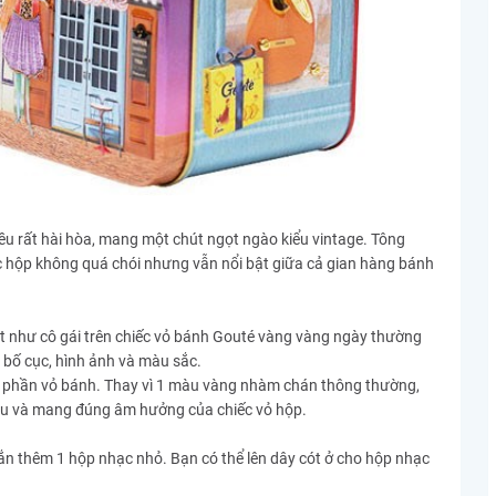
ều rất hài hòa, mang một chút ngọt ngào kiểu vintage. Tông
ếc hộp không quá chói nhưng vẫn nổi bật giữa cả gian hàng bánh
hút như cô gái trên chiếc vỏ bánh Gouté vàng vàng ngày thường
 bố cục, hình ảnh và màu sắc.
với phần vỏ bánh. Thay vì 1 màu vàng nhàm chán thông thường,
êu và mang đúng âm hưởng của chiếc vỏ hộp.
ắn thêm 1 hộp nhạc nhỏ. Bạn có thể lên dây cót ở cho hộp nhạc