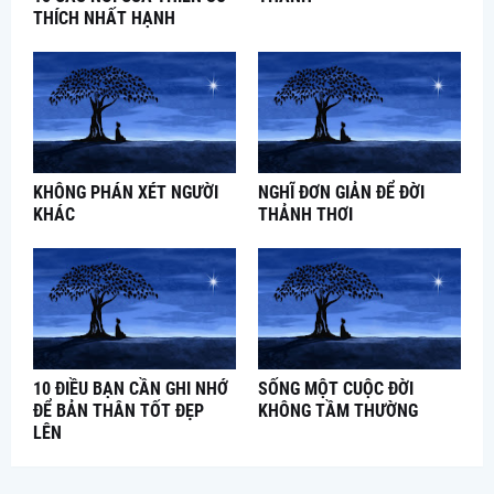
THÍCH NHẤT HẠNH
KHÔNG PHÁN XÉT NGƯỜI
NGHĨ ĐƠN GIẢN ĐỂ ĐỜI
KHÁC
THẢNH THƠI
10 ĐIỀU BẠN CẦN GHI NHỚ
SỐNG MỘT CUỘC ĐỜI
ĐỂ BẢN THÂN TỐT ĐẸP
KHÔNG TẦM THƯỜNG
LÊN