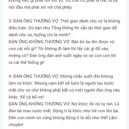
không việc gì phải nói với vợ. Vợ chứ có phải là mẹ, là bà
nội đâu mà phải xin với chả phép.
3. ĐÀN ÔNG THƯƠNG VỢ: Thời gian dành cho vợ là không
điều kiện. Dù bận như Tổng thống thì vẫn dư thời gian để
dành cho vợ, huống chi là mình?
ĐÀN ÔNG KHÔNG THƯƠNG VỢ: Bận bỏ bu lên được vợ
con cái nỗi gì? Tôi không đi làm thì lấy cái gì đổ vào
miệng cô? Đàn ông đàn anh suốt ngày vợ vợ con con thì
ra cái thể thống gì!
4. ĐÀN ÔNG THƯƠNG VỢ: Không chắc suốt đời không
làm vợ khóc. Nhưng cam kết sẽ luôn là người lau nước
mắt cho vợ chứ không phải bất cứ một người đàn ông nào
khác. Kể cả bố vợ!
ĐÀN ÔNG KHÔNG THƯƠNG VỢ: Nó khóc rồi nó tự nín. Lũ
đàn bà mau nước mắt. Động tí là khóc như trẻ con lên ba.
Đến con mình nó cũng không động tí là dỗi như thế! Lắm
chuyện!