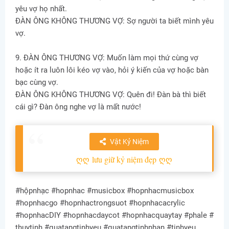
yêu vợ họ nhất.
ĐÀN ÔNG KHÔNG THƯƠNG VỢ: Sợ người ta biết mình yêu
vợ.
9. ĐÀN ÔNG THƯƠNG VỢ: Muốn làm mọi thứ cùng vợ
hoặc ít ra luôn lôi kéo vợ vào, hỏi ý kiến của vợ hoặc bàn
bạc cùng vợ.
ĐÀN ÔNG KHÔNG THƯƠNG VỢ: Quên đi! Đàn bà thì biết
cái gì? Đàn ông nghe vợ là mất nước!
Vật Kỷ Niệm
ღღ
lưu giữ kỷ niệm đẹp
ღღ
#hộpnhạc #hopnhac #musicbox #hopnhacmusicbox
#hopnhacgo #hopnhactrongsuot #hopnhacacrylic
#hopnhacDIY #hopnhacdaycot #hopnhacquaytay #phale #
thuytinh #quatangtinhyeu #quatangtinhnhan #tinhyeu