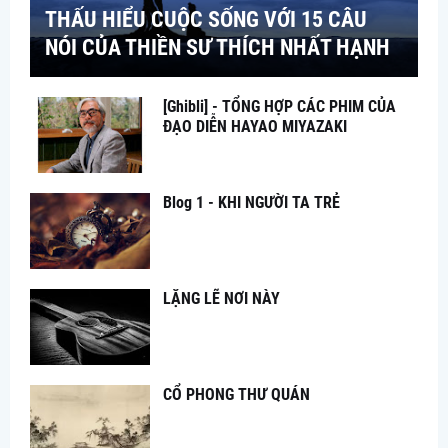
THẤU HIỂU CUỘC SỐNG VỚI 15 CÂU
NÓI CỦA THIỀN SƯ THÍCH NHẤT HẠNH
[Ghibli] - TỔNG HỢP CÁC PHIM CỦA
ĐẠO DIỄN HAYAO MIYAZAKI
Blog 1 - KHI NGƯỜI TA TRẺ
LẶNG LẼ NƠI NÀY
CỔ PHONG THƯ QUÁN