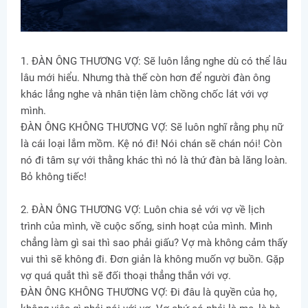
1. ĐÀN ÔNG THƯƠNG VỢ: Sẽ luôn lắng nghe dù có thể lâu
lâu mới hiểu. Nhưng thà thế còn hơn để người đàn ông
khác lắng nghe và nhân tiện làm chồng chốc lát với vợ
mình.
ĐÀN ÔNG KHÔNG THƯƠNG VỢ: Sẽ luôn nghĩ rằng phụ nữ
là cái loại lắm mồm. Kệ nó đi! Nói chán sẽ chán nói! Còn
nó đi tâm sự với thằng khác thì nó là thứ đàn bà lăng loàn.
Bỏ không tiếc!
2. ĐÀN ÔNG THƯƠNG VỢ: Luôn chia sẻ với vợ về lịch
trình của mình, về cuộc sống, sinh hoạt của mình. Mình
chẳng làm gì sai thì sao phải giấu? Vợ mà không cảm thấy
vui thì sẽ không đi. Đơn giản là không muốn vợ buồn. Gặp
vợ quá quắt thì sẽ đối thoại thẳng thắn với vợ.
ĐÀN ÔNG KHÔNG THƯƠNG VỢ: Đi đâu là quyền của họ,