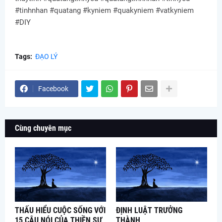
#tinhnhan #quatang #kyniem #quakyniem #vatkyniem
#DIY
Tags:
ĐẠO LÝ
Facebook
Cùng chuyên mục
THẤU HIỂU CUỘC SỐNG VỚI
ĐỊNH LUẬT TRƯỞNG
15 CÂU NÓI CỦA THIỀN SƯ
THÀNH