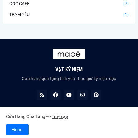
GÓC CAFE
(7)
TRẠM YÊU
(1)
VẬT KỶ NIỆM
Cửa hàng quà tặng tình yêu - Lưu giữ kỷ niệm đẹp
Cửa Hàng Quà Tặng -->
Truy cập
©2023 All Rights Reserved -
HIEU PHAN
Đóng
Giới Thiệu
Liên Hệ
Sitemap