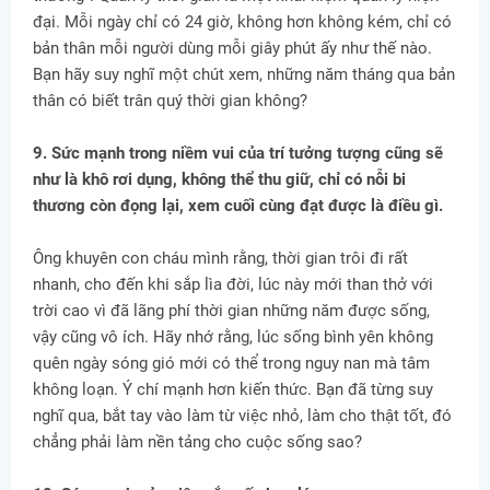
đại. Mỗi ngày chỉ có 24 giờ, không hơn không kém, chỉ có
bản thân mỗi người dùng mỗi giây phút ấy như thế nào.
Bạn hãy suy nghĩ một chút xem, những năm tháng qua bản
thân có biết trân quý thời gian không?
9. Sức mạnh trong niềm vui của trí tưởng tượng cũng sẽ
như là khô rơi dụng, không thể thu giữ, chỉ có nỗi bi
thương còn đọng lại, xem cuối cùng đạt được là điều gì.
Ông khuyên con cháu mình rằng, thời gian trôi đi rất
nhanh, cho đến khi sắp lìa đời, lúc này mới than thở với
trời cao vì đã lãng phí thời gian những năm được sống,
vậy cũng vô ích. Hãy nhớ rằng, lúc sống bình yên không
quên ngày sóng gió mới có thể trong nguy nan mà tâm
không loạn. Ý chí mạnh hơn kiến thức. Bạn đã từng suy
nghĩ qua, bắt tay vào làm từ việc nhỏ, làm cho thật tốt, đó
chẳng phải làm nền tảng cho cuộc sống sao?