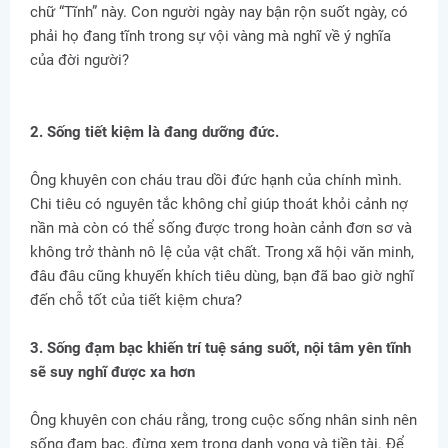
chữ “Tĩnh” này. Con người ngày nay bận rộn suốt ngày, có
phải họ đang tĩnh trong sự vội vàng mà nghĩ về ý nghĩa
của đời người?
2. Sống tiết kiệm là đang dưỡng đức.
Ông khuyên con cháu trau dồi đức hạnh của chính mình.
Chi tiêu có nguyên tắc không chỉ giúp thoát khỏi cảnh nợ
nần mà còn có thể sống được trong hoàn cảnh đơn sơ và
không trở thành nô lệ của vật chất. Trong xã hội văn minh,
đâu đâu cũng khuyến khích tiêu dùng, bạn đã bao giờ nghĩ
đến chỗ tốt của tiết kiệm chưa?
3. Sống đạm bạc khiến trí tuệ sáng suốt, nội tâm yên tĩnh
sẽ suy nghĩ được xa hơn
Ông khuyên con cháu rằng, trong cuộc sống nhân sinh nên
sống đạm bạc, đừng xem trọng danh vọng và tiền tài. Để