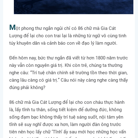
M
ột phong thư ngắn ngủi chỉ có 86 chữ mà Gia Cát
Lượng để lại cho con trai lại là những từ ngữ vô cùng tinh
túy khuyên dăn và cảnh báo con về đạo lý làm người.
Đến hôm nay, bức thư ngắn đã viết từ hơn 1800 năm trước
này vẫn còn nguyên giá trị. Khi còn trẻ, chúng ta thường
nghe câu: “Trí tuệ chân chính sẽ trường tồn theo thời gian,
càng lâu càng có giá trị.” Câu nói này càng nghe càng thấy
đúng phải không?
86 chữ mà Gia Cát Lượng để lại cho con cháu thực hành
là, lấy tĩnh tu thân, sống tiết kiệm để dưỡng đức, không
sống đạm bạc không thấy trí tuệ sáng suốt, nội tâm yên
tĩnh sẽ suy nghĩ được xa hơn, làm người đàn ông trước
tiên nên học lấy chữ ‘Tĩnh’ ấy sau mới học những học vấn