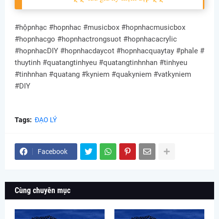
#hộpnhạc #hopnhac #musicbox #hopnhacmusicbox
#hopnhacgo #hopnhactrongsuot #hopnhacacrylic
#hopnhacDIY #hopnhacdaycot #hopnhacquaytay #phale #
thuytinh #quatangtinhyeu #quatangtinhnhan #tinhyeu
#tinhnhan #quatang #kyniem #quakyniem #vatkyniem
#DIY
Tags:
ĐẠO LÝ
Facebook
Cùng chuyên mục