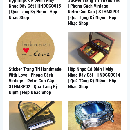
Hộp Nhạc Cổ Điển | Máy
Sticker Trang Trí Thank You
Nhạc Dây Cót | HNDCGO013
| Phong Cách Vintage -
| Quà Tặng Kỷ Niệm | Hộp
Retro Cao Cấp | STHMSP01
Nhạc Shop
| Quà Tặng Kỷ Niệm | Hộp
Nhạc Shop
Sticker Trang Trí Handmade
Hộp Nhạc Cổ Điển | Máy
With Love | Phong Cách
Nhạc Dây Cót | HNDCGO014
Vintage - Retro Cao Cấp |
| Quà Tặng Kỷ Niệm | Hộp
STHMSP02 | Quà Tặng Kỷ
Nhạc Shop
Niệm | Hộp Nhạc Shop