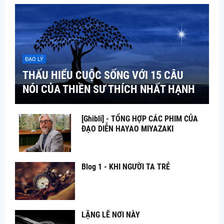
ĐẠO LÝ
THẤU HIỂU CUỘC SỐNG VỚI 15 CÂU
NÓI CỦA THIỀN SƯ THÍCH NHẤT HẠNH
[Ghibli] - TỔNG HỢP CÁC PHIM CỦA
ĐẠO DIỄN HAYAO MIYAZAKI
Blog 1 - KHI NGƯỜI TA TRẺ
LẶNG LẼ NƠI NÀY