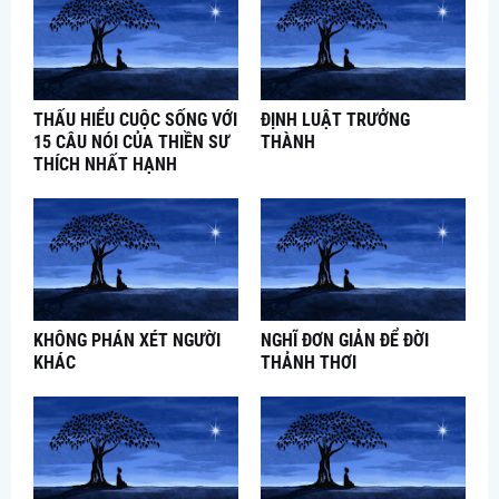
THẤU HIỂU CUỘC SỐNG VỚI
ĐỊNH LUẬT TRƯỞNG
15 CÂU NÓI CỦA THIỀN SƯ
THÀNH
THÍCH NHẤT HẠNH
KHÔNG PHÁN XÉT NGƯỜI
NGHĨ ĐƠN GIẢN ĐỂ ĐỜI
KHÁC
THẢNH THƠI