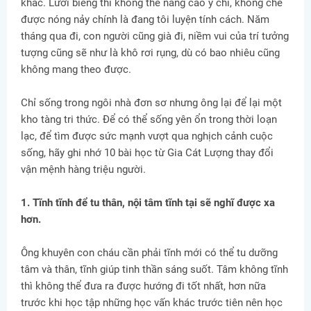
khác. Lười biếng thì không thể nâng cao ý chí, khống chế
được nóng nảy chính là đang tôi luyện tính cách. Năm
tháng qua đi, con người cũng già đi, niềm vui của trí tưởng
tượng cũng sẽ như là khô rơi rụng, dù có bao nhiêu cũng
không mang theo được.
Chỉ sống trong ngôi nhà đơn sơ nhưng ông lại để lại một
kho tàng tri thức. Để có thể sống yên ổn trong thời loạn
lạc, để tìm được sức mạnh vượt qua nghịch cảnh cuộc
sống, hãy ghi nhớ 10 bài học từ Gia Cát Lượng thay đổi
vận mệnh hàng triệu người.
1. Tĩnh tĩnh để tu thân, nội tâm tĩnh tại sẽ nghĩ được xa
hơn.
Ông khuyên con cháu cần phải tĩnh mới có thể tu dưỡng
tâm và thân, tĩnh giúp tinh thần sáng suốt. Tâm không tĩnh
thì không thể đưa ra được hướng đi tốt nhất, hơn nữa
trước khi học tập những học vấn khác trước tiên nên học