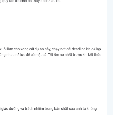
quy tắc trò chơi đã thay đổi từ lâu rồi.
uôi làm cho xong cái dự án này, chạy nốt cái deadline kia để kịp
 cùng nhau nỗ lực để có một cái Tết ấm no nhất trước khi kết thúc
vì giáo dưỡng và trách nhiệm trong bản chất của anh ta không