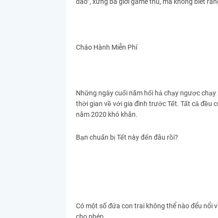
đảo”, xưng bá giới game thủ, mà không biết rằng 
Cháo Hành Miễn Phí
Những ngày cuối năm hối hả chạy ngược chạy x
thời gian về với gia đình trước Tết. Tất cả đều
năm 2020 khó khăn.
Bạn chuẩn bị Tết này đến đâu rồi?
Có một số đứa con trai không thể nào đểu nổi 
cho phép