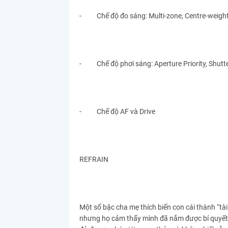
- Chế độ đo sáng: Multi-zone, Centre-weight
- Chế độ phơi sáng: Aperture Priority, Shutter
- Chế độ AF và Drive
REFRAIN
Một số bậc cha mẹ thích biến con cái thành “tà
nhưng họ cảm thấy mình đã nắm được bí quyết vư