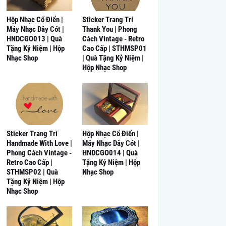
Hộp Nhạc Cổ Điển |
Sticker Trang Trí
Máy Nhạc Dây Cót |
Thank You | Phong
HNDCGO013 | Quà
Cách Vintage - Retro
Tặng Kỷ Niệm | Hộp
Cao Cấp | STHMSP01
Nhạc Shop
| Quà Tặng Kỷ Niệm |
Hộp Nhạc Shop
Sticker Trang Trí
Hộp Nhạc Cổ Điển |
Handmade With Love |
Máy Nhạc Dây Cót |
Phong Cách Vintage -
HNDCGO014 | Quà
Retro Cao Cấp |
Tặng Kỷ Niệm | Hộp
STHMSP02 | Quà
Nhạc Shop
Tặng Kỷ Niệm | Hộp
Nhạc Shop