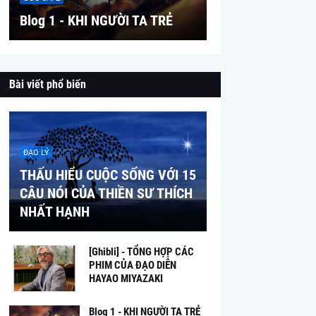
Blog 1 - KHI NGƯỜI TA TRẺ
Bài viết phổ biến
ĐẠO LÝ
THẤU HIỂU CUỘC SỐNG VỚI 15
CÂU NÓI CỦA THIỀN SƯ THÍCH
NHẤT HẠNH
[Ghibli] - TỔNG HỢP CÁC
PHIM CỦA ĐẠO DIỄN
HAYAO MIYAZAKI
Blog 1 - KHI NGƯỜI TA TRẺ