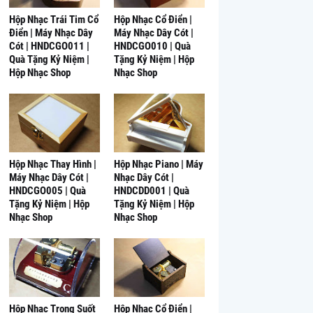
Hộp Nhạc Trái Tim Cổ
Hộp Nhạc Cổ Điển |
Điển | Máy Nhạc Dây
Máy Nhạc Dây Cót |
Cót | HNDCGO011 |
HNDCGO010 | Quà
Quà Tặng Kỷ Niệm |
Tặng Kỷ Niệm | Hộp
Hộp Nhạc Shop
Nhạc Shop
Hộp Nhạc Thay Hình |
Hộp Nhạc Piano | Máy
Máy Nhạc Dây Cót |
Nhạc Dây Cót |
HNDCGO005 | Quà
HNDCDD001 | Quà
Tặng Kỷ Niệm | Hộp
Tặng Kỷ Niệm | Hộp
Nhạc Shop
Nhạc Shop
Hộp Nhạc Trong Suốt
Hộp Nhạc Cổ Điển |