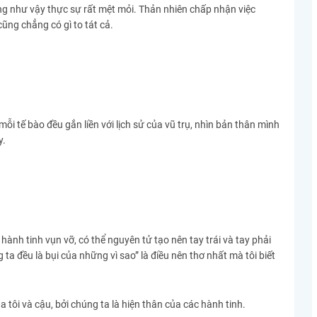
ng như vậy thực sự rất mệt mỏi. Thản nhiên chấp nhận việc
ũng chẳng có gì to tát cả.
ỗi tế bào đều gắn liền với lịch sử của vũ trụ, nhìn bản thân mình
y.
hành tinh vụn vỡ, có thể nguyên tử tạo nên tay trái và tay phải
ta đều là bụi của những vì sao” là điều nên thơ nhất mà tôi biết
 tôi và cậu, bởi chúng ta là hiện thân của các hành tinh.