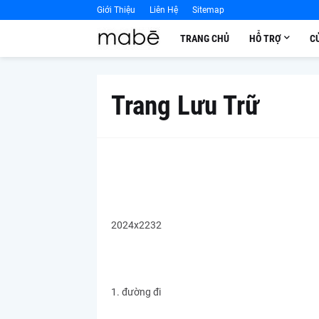
Giới Thiệu
Liên Hệ
Sitemap
TRANG CHỦ
HỖ TRỢ
C
Trang Lưu Trữ
2024x2232
1. đường đi