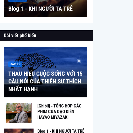
Blog 1 - KHI NGƯỜI TA TRẺ
Bài viết phổ biến
ĐẠO LÝ
THẤU HIỂU CUỘC SỐNG VỚI 15
CÂU NÓI CỦA THIỀN SƯ THÍCH
NHẤT HẠNH
[Ghibli] - TỔNG HỢP CÁC
PHIM CỦA ĐẠO DIỄN
HAYAO MIYAZAKI
Blog 1 - KHI NGƯỜI TA TRẺ