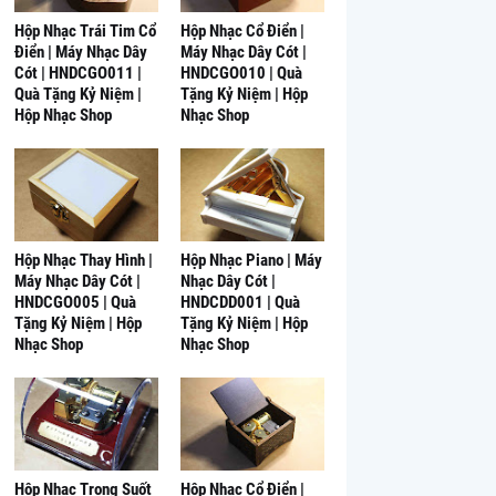
Hộp Nhạc Trái Tim Cổ
Hộp Nhạc Cổ Điển |
Điển | Máy Nhạc Dây
Máy Nhạc Dây Cót |
Cót | HNDCGO011 |
HNDCGO010 | Quà
Quà Tặng Kỷ Niệm |
Tặng Kỷ Niệm | Hộp
Hộp Nhạc Shop
Nhạc Shop
Hộp Nhạc Thay Hình |
Hộp Nhạc Piano | Máy
Máy Nhạc Dây Cót |
Nhạc Dây Cót |
HNDCGO005 | Quà
HNDCDD001 | Quà
Tặng Kỷ Niệm | Hộp
Tặng Kỷ Niệm | Hộp
Nhạc Shop
Nhạc Shop
Hộp Nhạc Trong Suốt
Hộp Nhạc Cổ Điển |