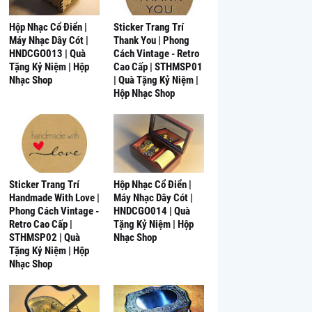
Hộp Nhạc Cổ Điển |
Sticker Trang Trí
Máy Nhạc Dây Cót |
Thank You | Phong
HNDCGO013 | Quà
Cách Vintage - Retro
Tặng Kỷ Niệm | Hộp
Cao Cấp | STHMSP01
Nhạc Shop
| Quà Tặng Kỷ Niệm |
Hộp Nhạc Shop
Sticker Trang Trí
Hộp Nhạc Cổ Điển |
Handmade With Love |
Máy Nhạc Dây Cót |
Phong Cách Vintage -
HNDCGO014 | Quà
Retro Cao Cấp |
Tặng Kỷ Niệm | Hộp
STHMSP02 | Quà
Nhạc Shop
Tặng Kỷ Niệm | Hộp
Nhạc Shop