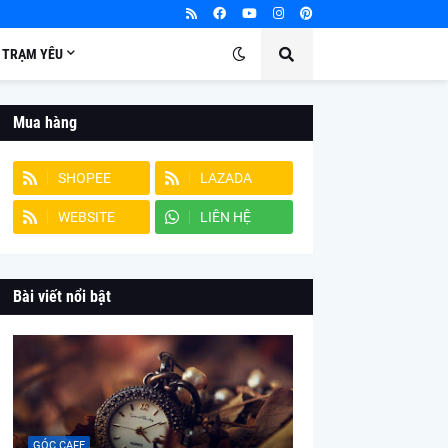
TRẠM YÊU
Mua hàng
SHOPEE
LAZADA
WEBSITE
LIÊN HỆ
Bài viết nổi bật
GÓC CAFE