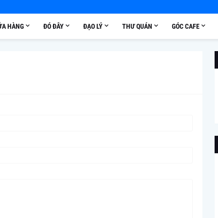
ỬA HÀNG
ĐÓ ĐÂY
ĐẠO LÝ
THƯ QUÁN
GÓC CAFE