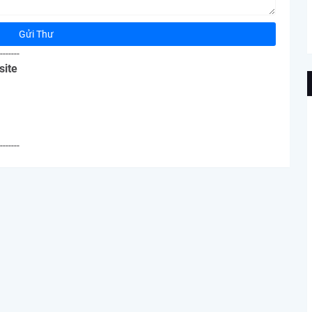
-------
site
-------