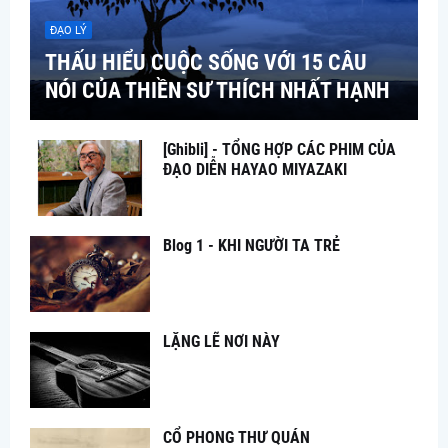
ĐẠO LÝ
THẤU HIỂU CUỘC SỐNG VỚI 15 CÂU
NÓI CỦA THIỀN SƯ THÍCH NHẤT HẠNH
[Ghibli] - TỔNG HỢP CÁC PHIM CỦA
ĐẠO DIỄN HAYAO MIYAZAKI
Blog 1 - KHI NGƯỜI TA TRẺ
LẶNG LẼ NƠI NÀY
CỔ PHONG THƯ QUÁN