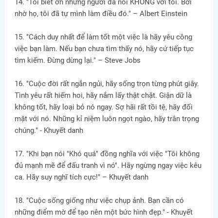
14. "Tôi biết ơn những người đã nói KHÔNG với tôi. Bởi
nhờ họ, tôi đã tự mình làm điều đó." – Albert Einstein
15. "Cách duy nhất để làm tốt một việc là hãy yêu công
việc bạn làm. Nếu bạn chưa tìm thấy nó, hãy cứ tiếp tục
tìm kiếm. Đừng dừng lại." – Steve Jobs
16. "Cuộc đời rất ngắn ngủi, hãy sống trọn từng phút giây.
Tình yêu rất hiếm hoi, hãy nắm lấy thật chặt. Giận dữ là
không tốt, hãy loại bỏ nó ngay. Sợ hãi rất tồi tệ, hãy đối
mặt với nó. Những kỉ niệm luôn ngọt ngào, hãy trân trọng
chúng." - Khuyết danh
17. "Khi bạn nói "Khó quá" đồng nghĩa với việc "Tôi không
đủ mạnh mẽ để đấu tranh vì nó". Hãy ngừng ngay việc kêu
ca. Hãy suy nghĩ tích cực!" – Khuyết danh
18. "Cuộc sống giống như việc chụp ảnh. Bạn cần có
những điểm mờ để tạo nên một bức hình đẹp." - Khuyết