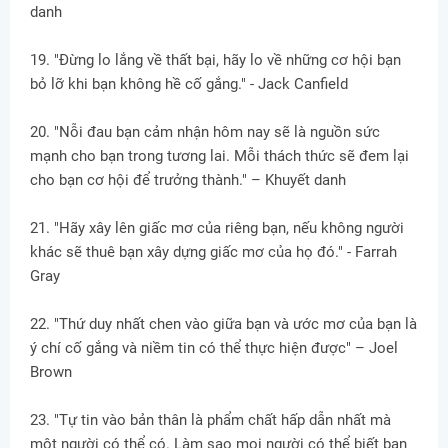
danh
19. "Đừng lo lắng về thất bại, hãy lo về những cơ hội bạn
bỏ lỡ khi bạn không hề cố gắng." - Jack Canfield
20. "Nỗi đau bạn cảm nhận hôm nay sẽ là nguồn sức
mạnh cho bạn trong tương lai. Mỗi thách thức sẽ đem lại
cho bạn cơ hội để trưởng thành." – Khuyết danh
21. "Hãy xây lên giấc mơ của riêng bạn, nếu không người
khác sẽ thuê bạn xây dựng giấc mơ của họ đó." - Farrah
Gray
22. "Thứ duy nhất chen vào giữa bạn và ước mơ của bạn là
ý chí cố gắng và niềm tin có thể thực hiện được" – Joel
Brown
23. "Tự tin vào bản thân là phẩm chất hấp dẫn nhất mà
một người có thể có. Làm sao mọi người có thể biết bạn