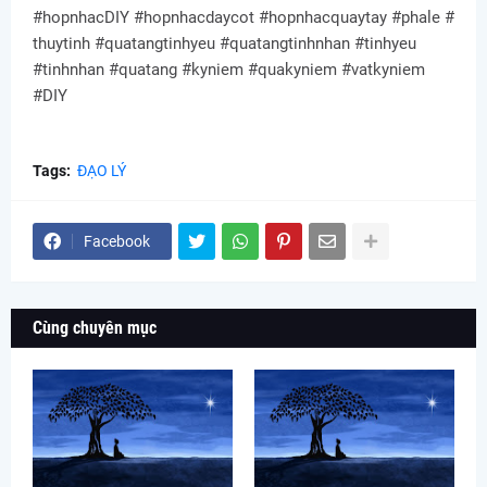
#hopnhacDIY #hopnhacdaycot #hopnhacquaytay #phale #
thuytinh #quatangtinhyeu #quatangtinhnhan #tinhyeu
#tinhnhan #quatang #kyniem #quakyniem #vatkyniem
#DIY
Tags:
ĐẠO LÝ
Facebook
Cùng chuyên mục