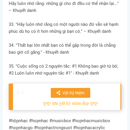
Hãy luôn nhớ rằng: những gì cho đi đều có thể nhận lại..."
– Khuyết danh
33. "Hãy luôn nhớ rằng có một người nào đó vẫn sẽ hạnh
phúc dù họ có ít hơn những gì bạn có." – Khuyết danh
34. "Thất bại lớn nhất bạn có thể gặp trong đời là chẳng
bao giờ cố gắng." - Khuyết danh
35. "Cuộc sống có 2 nguyên tắc: #1 Không bao giờ từ bỏ;
#2 Luôn luôn nhớ nguyên tắc #1" - Khuyết danh
Vật Kỷ Niệm
ღღ
lưu giữ kỷ niệm đẹp
ღღ
#hộpnhạc #hopnhac #musicbox #hopnhacmusicbox
#hopnhacgo #hopnhactrongsuot #hopnhacacrylic