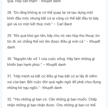
qua. Hãy cẩn thận!" - Khuyết danh
28. "Dù rằng không ai có thể quay lại và tạo dựng một
khởi đầu mới, nhưng bất cứ ai cũng có thể bắt đầu từ bây
giờ và có một kết thúc mới." – Carl Bard
29. "Khi quá khứ gọi tên, hãy cho nó vào hộp thư thoại, tin
tôi đi, nó chẳng thể nói lên được điều gì mới cả." – Khuyết
danh
30. "Nguyên tắc số 1 của cuộc sống. Hãy làm những gì
khiến bạn hạnh phúc." – Khuyết danh
31. "Hãy tránh xa bất cứ điều gì hay bất cứ ai lấy đi niềm
vui của bạn. Bởi cuộc đời quá ngắn ngủi để phải chịu đựng
những kẻ ngu ngốc." - Khuyết danh
32. "Yêu những gì bạn có. Cần những gì bạn muốn. Chấp
nhận những gì bạn nhận được. Cho những gì bạn có thể.