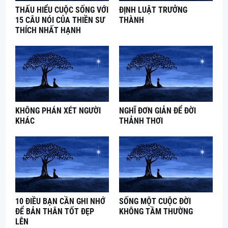
THẤU HIỂU CUỘC SỐNG VỚI
ĐỊNH LUẬT TRƯỞNG
15 CÂU NÓI CỦA THIỀN SƯ
THÀNH
THÍCH NHẤT HẠNH
KHÔNG PHÁN XÉT NGƯỜI
NGHĨ ĐƠN GIẢN ĐỂ ĐỜI
KHÁC
THẢNH THƠI
10 ĐIỀU BẠN CẦN GHI NHỚ
SỐNG MỘT CUỘC ĐỜI
ĐỂ BẢN THÂN TỐT ĐẸP
KHÔNG TẦM THƯỜNG
LÊN