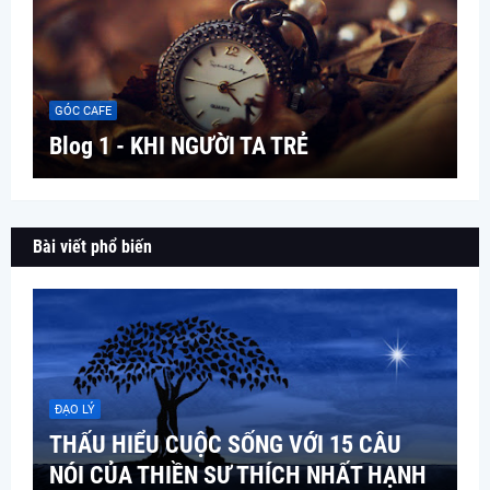
GÓC CAFE
Blog 1 - KHI NGƯỜI TA TRẺ
Bài viết phổ biến
ĐẠO LÝ
THẤU HIỂU CUỘC SỐNG VỚI 15 CÂU
NÓI CỦA THIỀN SƯ THÍCH NHẤT HẠNH