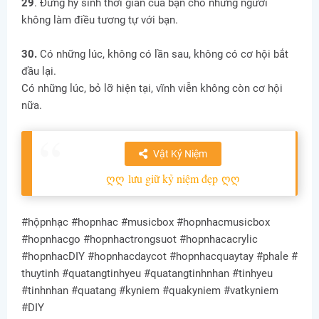
29
. Đừng hy sinh thời gian của bạn cho những người
không làm điều tương tự với bạn.
30.
Có những lúc, không có lần sau, không có cơ hội bắt
đầu lại.
Có những lúc, bỏ lỡ hiện tại, vĩnh viễn không còn cơ hội
nữa.
Vật Kỷ Niệm
ღღ
lưu giữ kỷ niệm đẹp
ღღ
#hộpnhạc #hopnhac #musicbox #hopnhacmusicbox
#hopnhacgo #hopnhactrongsuot #hopnhacacrylic
#hopnhacDIY #hopnhacdaycot #hopnhacquaytay #phale #
thuytinh #quatangtinhyeu #quatangtinhnhan #tinhyeu
#tinhnhan #quatang #kyniem #quakyniem #vatkyniem
#DIY