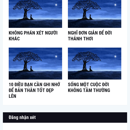
KHÔNG PHÁN XÉT NGƯỜI
NGHĨ ĐƠN GIẢN ĐỂ ĐỜI
KHÁC
THẢNH THƠI
10 ĐIỀU BẠN CẦN GHI NHỚ
SỐNG MỘT CUỘC ĐỜI
ĐỂ BẢN THÂN TỐT ĐẸP
KHÔNG TẦM THƯỜNG
LÊN
Đăng nhận xét