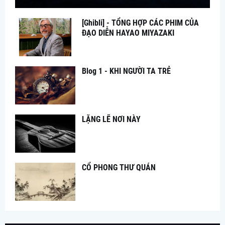
[Ghibli] - TỔNG HỢP CÁC PHIM CỦA
ĐẠO DIỄN HAYAO MIYAZAKI
Blog 1 - KHI NGƯỜI TA TRẺ
LẶNG LẼ NƠI NÀY
CỔ PHONG THƯ QUÁN