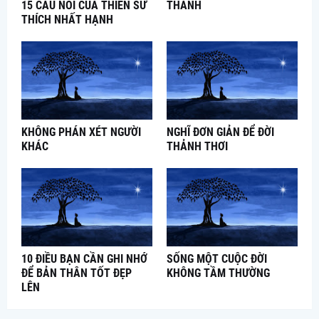
15 CÂU NÓI CỦA THIỀN SƯ
THÀNH
THÍCH NHẤT HẠNH
KHÔNG PHÁN XÉT NGƯỜI
NGHĨ ĐƠN GIẢN ĐỂ ĐỜI
KHÁC
THẢNH THƠI
10 ĐIỀU BẠN CẦN GHI NHỚ
SỐNG MỘT CUỘC ĐỜI
ĐỂ BẢN THÂN TỐT ĐẸP
KHÔNG TẦM THƯỜNG
LÊN