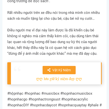
công trường để đọc sách”.
Rất nhiều người trên xe đều nói trong nhà mình còn nhiều
sách và muốn tặng lại cho cậu bé, cậu bé nở nụ cười…
Điều người mẹ vĩ đại này làm được là đã khiến cậu bé
không vì nghèo mà cảm thấy kém cỏi, cậu dùng tâm thái
lạc quan và rộng lượng để bao dung sự kỳ thị của người
khác, hết thảy điều này là có quan hệ với cách giáo dục
“đừng để ý ánh mắt của người khác” mà mẹ đã dạy cậu.
Vật Kỷ Niệm
ღღ
lưu giữ kỷ niệm đẹp
ღღ
#hộpnhạc #hopnhac #musicbox #hopnhacmusicbox
#hopnhacgo #hopnhactrongsuot #hopnhacacrylic
#hopnhacDIY #hopnhacdaycot #hopnhacquaytay #phale #