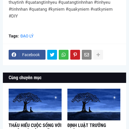
thuytinh #quatangtinhyeu #quatangtinhnhan #tinhyeu
#tinhnhan #quatang #kyniem #quakyniem #vatkyniem
#DIY
Tags:
ĐẠO LÝ
Facebook
Cùng chuyên mục
THẤU HIỂU CUỘC SỐNG VỚI
ĐỊNH LUẬT TRƯỞNG