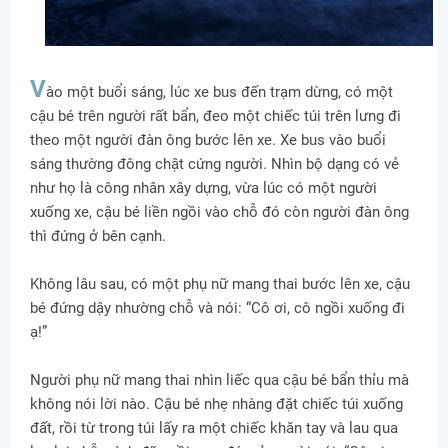
V
ào một buổi sáng, lúc xe bus đến trạm dừng, có một
cậu bé trên người rất bẩn, đeo một chiếc túi trên lưng đi
theo một người đàn ông bước lên xe. Xe bus vào buổi
sáng thường đông chật cứng người. Nhìn bộ dạng có vẻ
như họ là công nhân xây dựng, vừa lúc có một người
xuống xe, cậu bé liền ngồi vào chỗ đó còn người đàn ông
thì đứng ở bên cạnh.
Không lâu sau, có một phụ nữ mang thai bước lên xe, cậu
bé đứng dậy nhường chỗ và nói: “Cô ơi, cô ngồi xuống đi
ạ!”
Người phụ nữ mang thai nhìn liếc qua cậu bé bẩn thỉu mà
không nói lời nào. Cậu bé nhẹ nhàng đặt chiếc túi xuống
đất, rồi từ trong túi lấy ra một chiếc khăn tay và lau qua