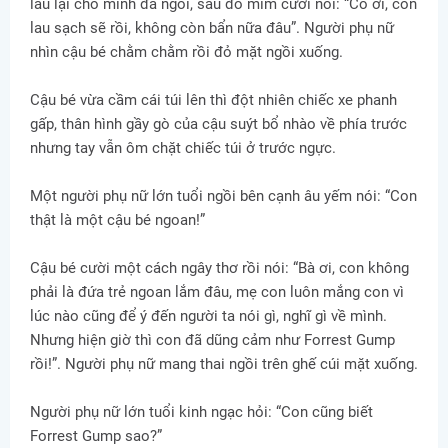
lau lại chỗ mình đã ngồi, sau đó mỉm cười nói: “Cô ơi, con
lau sạch sẽ rồi, không còn bẩn nữa đâu”. Người phụ nữ
nhìn cậu bé chằm chằm rồi đỏ mặt ngồi xuống.
Cậu bé vừa cầm cái túi lên thì đột nhiên chiếc xe phanh
gấp, thân hình gầy gò của cậu suýt bổ nhào về phía trước
nhưng tay vẫn ôm chặt chiếc túi ở trước ngực.
Một người phụ nữ lớn tuổi ngồi bên cạnh âu yếm nói: “Con
thật là một cậu bé ngoan!”
Cậu bé cười một cách ngây thơ rồi nói: “Bà ơi, con không
phải là đứa trẻ ngoan lắm đâu, mẹ con luôn mắng con vì
lúc nào cũng để ý đến người ta nói gì, nghĩ gì về mình.
Nhưng hiện giờ thì con đã dũng cảm như Forrest Gump
rồi!”. Người phụ nữ mang thai ngồi trên ghế cúi mặt xuống.
Người phụ nữ lớn tuổi kinh ngạc hỏi: “Con cũng biết
Forrest Gump sao?”