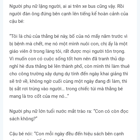
Người phụ nữ lặng người, ai ai trên xe bus cũng vậy. Rồi
người đàn ông đứng bên cạnh lên tiếng kể hoàn cảnh của
cậu bé:
“Tôi là chú của thằng bé này, bố của nó mấy năm trước vì
bị bệnh mà chết, mẹ nó một mình nuôi con, chị ấy là một
giáo viên ở trong làng tôi, rất được mọi người tôn trọng.
Vì muốn con có cuộc sống tốt hơn nên đã tranh thủ dịp
nghỉ hè đưa thằng bé lên thành phố, còn mình thì làm thuê
cho công trường xây dựng dự tính đến ngày khai giảng thì
sẽ trở về, không ngờ cuối cùng một ngày đang đi làm, thì
bị sắt rơi trúng vào người… trong chiếc túi mà thằng bé
mang là tro cốt của mẹ nó…”
Người phụ nữ lớn tuổi nước mắt trào ra: “Con có còn đọc
sách không?”
Cậu bé nói: “Con mỗi ngày đều đến hiệu sách bên cạnh