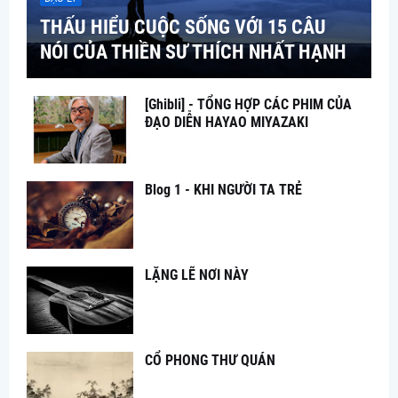
THẤU HIỂU CUỘC SỐNG VỚI 15 CÂU
NÓI CỦA THIỀN SƯ THÍCH NHẤT HẠNH
[Ghibli] - TỔNG HỢP CÁC PHIM CỦA
ĐẠO DIỄN HAYAO MIYAZAKI
Blog 1 - KHI NGƯỜI TA TRẺ
LẶNG LẼ NƠI NÀY
CỔ PHONG THƯ QUÁN