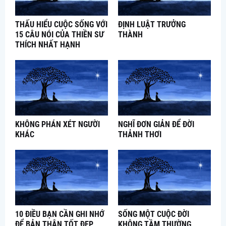
THẤU HIỂU CUỘC SỐNG VỚI
ĐỊNH LUẬT TRƯỞNG
15 CÂU NÓI CỦA THIỀN SƯ
THÀNH
THÍCH NHẤT HẠNH
KHÔNG PHÁN XÉT NGƯỜI
NGHĨ ĐƠN GIẢN ĐỂ ĐỜI
KHÁC
THẢNH THƠI
10 ĐIỀU BẠN CẦN GHI NHỚ
SỐNG MỘT CUỘC ĐỜI
ĐỂ BẢN THÂN TỐT ĐẸP
KHÔNG TẦM THƯỜNG