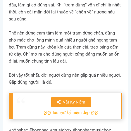
đầu, làm gì có đúng sai. Khi “trạm dừng” vốn dĩ chỉ là nhất
thời, còn cái mãn đời lại thuộc về “chốn về” nương náu
sau cùng.
Thế nên đừng cam tâm làm một trạm dừng chân, đừng
phó mặc cho lòng mình quá nhiều người ghé ngang tạm
bợ. Trạm dừng này, khóa kín cửa then cài, treo bảng cấm
từ đây. Chỉ mở ra cho đúng người xứng đáng muốn an ổn
ở lại, muốn chung tình lâu dài.
Bởi vậy tốt nhất, đời người đừng nên gặp quá nhiều người.
Gặp đúng người, là đủ.
Vật Kỷ Niệm
ღღ
lưu giữ kỷ niệm đẹp
ღღ
#hộpnhạc #hopnhac #musicbox #hopnhacmusicbox