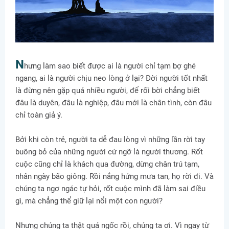
N
hưng làm sao biết được ai là người chỉ tạm bợ ghé
ngang, ai là người chịu neo lòng ở lại? Đời người tốt nhất
là đừng nên gặp quá nhiều người, để rối bời chẳng biết
đâu là duyên, đâu là nghiệp, đâu mới là chân tình, còn đâu
chỉ toàn giả ý.
Bởi khi còn trẻ, người ta dễ đau lòng vì những lần rời tay
buông bỏ của những người cứ ngỡ là người thương. Rốt
cuộc cũng chỉ là khách qua đường, dừng chân trú tạm,
nhân ngày bão giông. Rồi nắng hửng mưa tan, họ rời đi. Và
chúng ta ngơ ngác tự hỏi, rốt cuộc mình đã làm sai điều
gì, mà chẳng thể giữ lại nổi một con người?
Nhưng chúng ta thật quá ngốc rồi, chúng ta ơi. Vì ngay từ