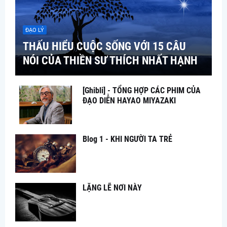
ĐẠO LÝ
THẤU HIỂU CUỘC SỐNG VỚI 15 CÂU
NÓI CỦA THIỀN SƯ THÍCH NHẤT HẠNH
[Ghibli] - TỔNG HỢP CÁC PHIM CỦA
ĐẠO DIỄN HAYAO MIYAZAKI
Blog 1 - KHI NGƯỜI TA TRẺ
LẶNG LẼ NƠI NÀY