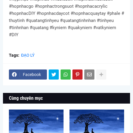
#hopnhacgo #hopnhactrongsuot #hopnhacacrylic
#hopnhacDIY #hopnhacdaycot #hopnhacquaytay #phale #
thuytinh #quatangtinhyeu #quatangtinhnhan #tinhyeu
#tinhnhan #quatang #kyniem #quakyniem #vatkyniem
#DIY
Tags:
ĐẠO LÝ
Facebook
Cùng chuyên mục