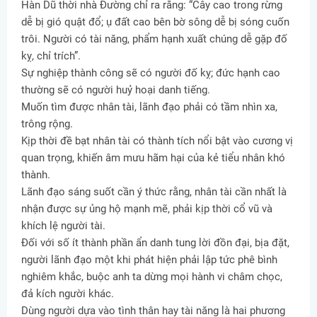
Hàn Dũ thời nhà Đường chỉ ra rằng: “Cây cao trong rừng
dễ bị gió quật đổ; ụ đất cao bên bờ sông dễ bị sóng cuốn
trôi. Người có tài năng, phẩm hạnh xuất chúng dễ gặp đố
kỵ, chỉ trích”.
Sự nghiệp thành công sẽ có người đố kỵ; đức hạnh cao
thường sẽ có người huỷ hoại danh tiếng.
Muốn tìm được nhân tài, lãnh đạo phải có tầm nhìn xa,
trông rộng.
Kịp thời đề bạt nhân tài có thành tích nổi bật vào cương vị
quan trọng, khiến âm mưu hãm hại của kẻ tiểu nhân khó
thành.
Lãnh đạo sáng suốt cần ý thức rằng, nhân tài cần nhất là
nhận được sự ủng hộ mạnh mẽ, phải kịp thời cổ vũ và
khích lệ người tài.
Đối với số ít thành phần ẩn danh tung lời đồn đại, bịa đặt,
người lãnh đạo một khi phát hiện phải lập tức phê bình
nghiêm khắc, buộc anh ta dừng mọi hành vi châm chọc,
đả kích người khác.
Dùng người dựa vào tình thân hay tài năng là hai phương