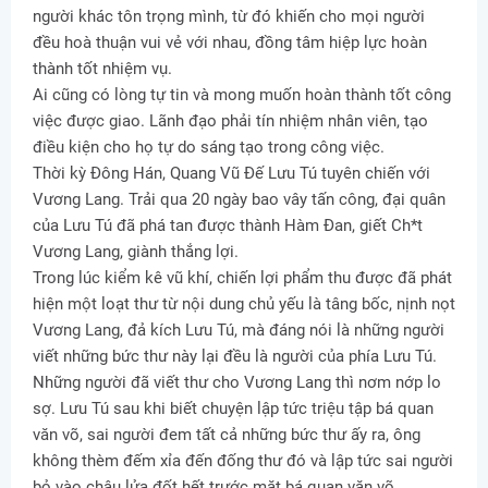
người khác tôn trọng mình, từ đó khiến cho mọi người
đều hoà thuận vui vẻ với nhau, đồng tâm hiệp lực hoàn
thành tốt nhiệm vụ.
Ai cũng có lòng tự tin và mong muốn hoàn thành tốt công
việc được giao. Lãnh đạo phải tín nhiệm nhân viên, tạo
điều kiện cho họ tự do sáng tạo trong công việc.
Thời kỳ Đông Hán, Quang Vũ Đế Lưu Tú tuyên chiến với
Vương Lang. Trải qua 20 ngày bao vây tấn công, đại quân
của Lưu Tú đã phá tan được thành Hàm Đan, giết Ch*t
Vương Lang, giành thắng lợi.
Trong lúc kiểm kê vũ khí, chiến lợi phẩm thu được đã phát
hiện một loạt thư từ nội dung chủ yếu là tâng bốc, nịnh nọt
Vương Lang, đả kích Lưu Tú, mà đáng nói là những người
viết những bức thư này lại đều là người của phía Lưu Tú.
Những người đã viết thư cho Vương Lang thì nơm nớp lo
sợ. Lưu Tú sau khi biết chuyện lập tức triệu tập bá quan
văn võ, sai người đem tất cả những bức thư ấy ra, ông
không thèm đếm xỉa đến đống thư đó và lập tức sai người
bỏ vào chậu lửa đốt hết trước mặt bá quan văn võ.