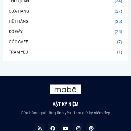
THƯ QUÁN
(34)
CỬA HÀNG
(27)
HẾT HÀNG
(25)
ĐÓ ĐÂY
(25)
GÓC CAFE
(7)
TRẠM YÊU
(1)
VẬT KỶ NIỆM
Cửa hàng quà tặng tình yêu - Lưu giữ kỷ niệm đẹp