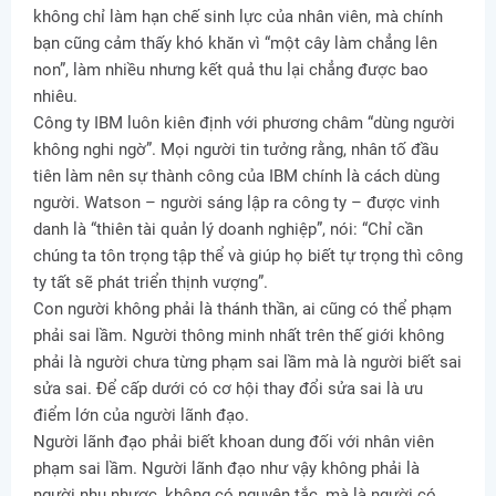
không chỉ làm hạn chế sinh lực của nhân viên, mà chính
bạn cũng cảm thấy khó khăn vì “một cây làm chẳng lên
non”, làm nhiều nhưng kết quả thu lại chẳng được bao
nhiêu.
Công ty IBM luôn kiên định với phương châm “dùng người
không nghi ngờ”. Mọi người tin tưởng rằng, nhân tố đầu
tiên làm nên sự thành công của IBM chính là cách dùng
người. Watson – người sáng lập ra công ty – được vinh
danh là “thiên tài quản lý doanh nghiệp”, nói: “Chỉ cần
chúng ta tôn trọng tập thể và giúp họ biết tự trọng thì công
ty tất sẽ phát triển thịnh vượng”.
Con người không phải là thánh thần, ai cũng có thể phạm
phải sai lầm. Người thông minh nhất trên thế giới không
phải là người chưa từng phạm sai lầm mà là người biết sai
sửa sai. Để cấp dưới có cơ hội thay đổi sửa sai là ưu
điểm lớn của người lãnh đạo.
Người lãnh đạo phải biết khoan dung đối với nhân viên
phạm sai lầm. Người lãnh đạo như vậy không phải là
người nhu nhược, không có nguyên tắc, mà là người có