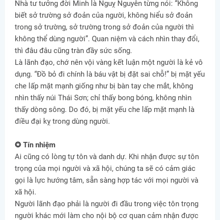
Nhà tư tưởng đời Minh là Nguỵ Nguyên từng nói: “Không
biết sở trường sở đoản của người, không hiểu sở đoản
trong sở trường, sở trường trong sở đoản của người thì
không thể dùng người”. Quan niệm và cách nhìn thay đổi,
thì đâu đâu cũng tràn đầy sức sống.
Là lãnh đạo, chớ nên vội vàng kết luận một người là kẻ vô
dụng. “Đồ bỏ đi chính là báu vật bị đặt sai chỗ!” bị mặt yếu
che lấp mặt mạnh giống như bị bàn tay che mắt, không
nhìn thấy núi Thái Sơn; chỉ thấy bong bóng, không nhìn
thấy dòng sông. Do đó, bị mặt yếu che lấp mặt mạnh là
điều đại kỵ trong dùng người.
✪ Tín nhiệm
Ai cũng có lòng tự tôn và danh dự. Khi nhận được sự tôn
trọng của mọi người và xã hội, chúng ta sẽ có cảm giác
gọi là lực hướng tâm, sẵn sàng hợp tác với mọi người và
xã hội.
Người lãnh đạo phải là người đi đầu trong việc tôn trọng
người khác mới làm cho nội bộ cơ quan cảm nhận được