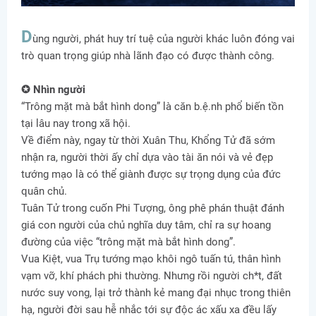
D
ùng người, phát huy trí tuệ của người khác luôn đóng vai
trò quan trọng giúp nhà lãnh đạo có được thành công.
✪ Nhìn người
“Trông mặt mà bắt hình dong” là căn b.ệ.nh phổ biến tồn
tại lâu nay trong xã hội.
Về điểm này, ngay từ thời Xuân Thu, Khổng Tử đã sớm
nhận ra, người thời ấy chỉ dựa vào tài ăn nói và vẻ đẹp
tướng mạo là có thể giành được sự trọng dụng của đức
quân chủ.
Tuân Tử trong cuốn Phi Tượng, ông phê phán thuật đánh
giá con người của chủ nghĩa duy tâm, chỉ ra sự hoang
đường của việc “trông mặt mà bắt hình dong”.
Vua Kiệt, vua Trụ tướng mạo khôi ngô tuấn tú, thân hình
vạm vỡ, khí phách phi thường. Nhưng rồi người ch*t, đất
nước suy vong, lại trở thành kẻ mang đại nhục trong thiên
hạ, người đời sau hễ nhắc tới sự độc ác xấu xa đều lấy