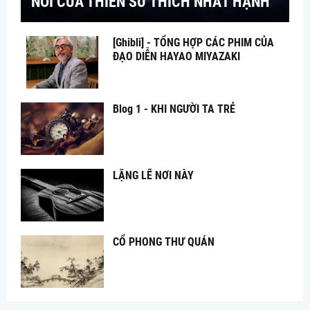
NÓI CỦA THIỀN SƯ THÍCH NHẤT HẠNH
[Ghibli] - TỔNG HỢP CÁC PHIM CỦA
ĐẠO DIỄN HAYAO MIYAZAKI
Blog 1 - KHI NGƯỜI TA TRẺ
LẶNG LẼ NƠI NÀY
CỔ PHONG THƯ QUÁN