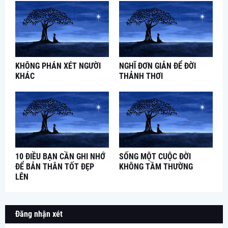
KHÔNG PHÁN XÉT NGƯỜI
NGHĨ ĐƠN GIẢN ĐỂ ĐỜI
KHÁC
THẢNH THƠI
10 ĐIỀU BẠN CẦN GHI NHỚ
SỐNG MỘT CUỘC ĐỜI
ĐỂ BẢN THÂN TỐT ĐẸP
KHÔNG TẦM THƯỜNG
LÊN
Đăng nhận xét