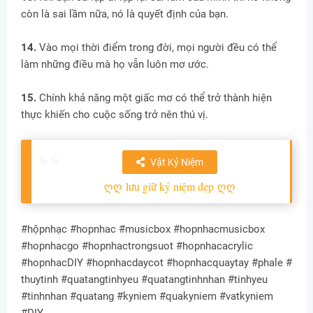
còn là sai lầm nữa, nó là quyết định của bạn.
14.
Vào mọi thời điểm trong đời, mọi người đều có thể
làm những điều mà họ vẫn luôn mơ ước.
15.
Chính khả năng một giấc mơ có thể trở thành hiện
thực khiến cho cuộc sống trở nên thú vị.
Vật Kỷ Niệm
ღღ
lưu giữ kỷ niệm đẹp
ღღ
#hộpnhạc #hopnhac #musicbox #hopnhacmusicbox
#hopnhacgo #hopnhactrongsuot #hopnhacacrylic
#hopnhacDIY #hopnhacdaycot #hopnhacquaytay #phale #
thuytinh #quatangtinhyeu #quatangtinhnhan #tinhyeu
#tinhnhan #quatang #kyniem #quakyniem #vatkyniem