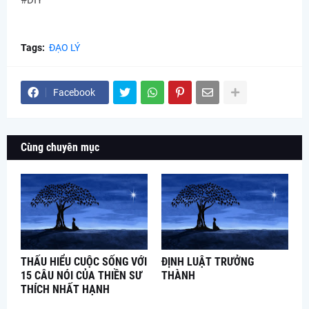
#DIY
Tags:
ĐẠO LÝ
Facebook
Cùng chuyên mục
THẤU HIỂU CUỘC SỐNG VỚI
ĐỊNH LUẬT TRƯỞNG
15 CÂU NÓI CỦA THIỀN SƯ
THÀNH
THÍCH NHẤT HẠNH