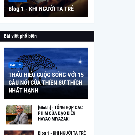
Blog 1 - KHI NGƯỜI TA TRẺ
Bài viết phổ biến
ĐẠO LÝ
THẤU HIỂU CUỘC SỐNG VỚI 15
CÂU NÓI CỦA THIỀN SƯ THÍCH
NHẤT HẠNH
[Ghibli] - TỔNG HỢP CÁC
PHIM CỦA ĐẠO DIỄN
HAYAO MIYAZAKI
Blog 1 - KHI NGƯỜI TA TRẺ