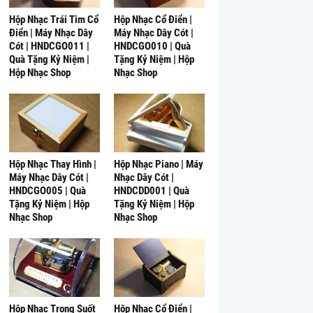
Hộp Nhạc Trái Tim Cổ
Hộp Nhạc Cổ Điển |
Điển | Máy Nhạc Dây
Máy Nhạc Dây Cót |
Cót | HNDCGO011 |
HNDCGO010 | Quà
Quà Tặng Kỷ Niệm |
Tặng Kỷ Niệm | Hộp
Hộp Nhạc Shop
Nhạc Shop
Hộp Nhạc Thay Hình |
Hộp Nhạc Piano | Máy
Máy Nhạc Dây Cót |
Nhạc Dây Cót |
HNDCGO005 | Quà
HNDCDD001 | Quà
Tặng Kỷ Niệm | Hộp
Tặng Kỷ Niệm | Hộp
Nhạc Shop
Nhạc Shop
Hộp Nhạc Trong Suốt
Hộp Nhạc Cổ Điển |