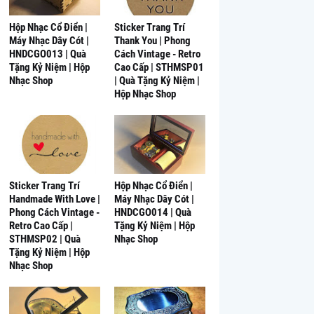
Hộp Nhạc Cổ Điển |
Sticker Trang Trí
Máy Nhạc Dây Cót |
Thank You | Phong
HNDCGO013 | Quà
Cách Vintage - Retro
Tặng Kỷ Niệm | Hộp
Cao Cấp | STHMSP01
Nhạc Shop
| Quà Tặng Kỷ Niệm |
Hộp Nhạc Shop
Sticker Trang Trí
Hộp Nhạc Cổ Điển |
Handmade With Love |
Máy Nhạc Dây Cót |
Phong Cách Vintage -
HNDCGO014 | Quà
Retro Cao Cấp |
Tặng Kỷ Niệm | Hộp
STHMSP02 | Quà
Nhạc Shop
Tặng Kỷ Niệm | Hộp
Nhạc Shop