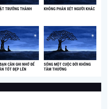
UẬT TRƯỞNG THÀNH
KHÔNG PHÁN XÉT NGƯỜI KHÁC
 BẠN CẦN GHI NHỚ ĐỂ
SỐNG MỘT CUỘC ĐỜI KHÔNG
ÂN TỐT ĐẸP LÊN
TẦM THƯỜNG