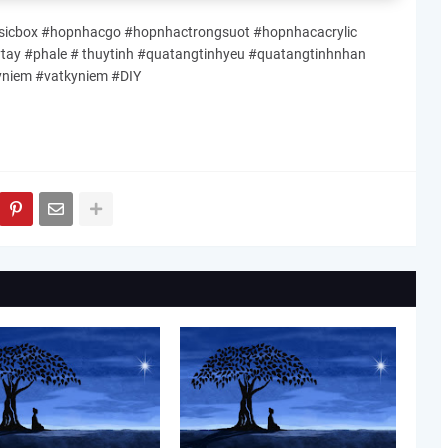
cbox #hopnhacgo #hopnhactrongsuot #hopnhacacrylic
y #phale # thuytinh #quatangtinhyeu #quatangtinhnhan
yniem #vatkyniem #DIY