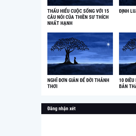
THẤU HIỂU CUỘC SỐNG VỚI 15
ĐỊNH L
CÂU NÓI CỦA THIỀN SƯ THÍCH
NHẤT HẠNH
NGHĨ ĐƠN GIẢN ĐỂ ĐỜI THẢNH
10 ĐIỀU
THƠI
BẢN TH
Đăng nhận xét