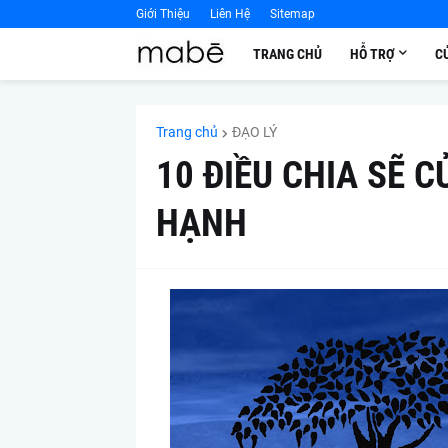
Giới Thiệu
Liên Hệ
Sitemap
TRANG CHỦ
HỖ TRỢ
C
Trang chủ
ĐẠO LÝ
10 ĐIỀU CHIA SẼ 
HẠNH