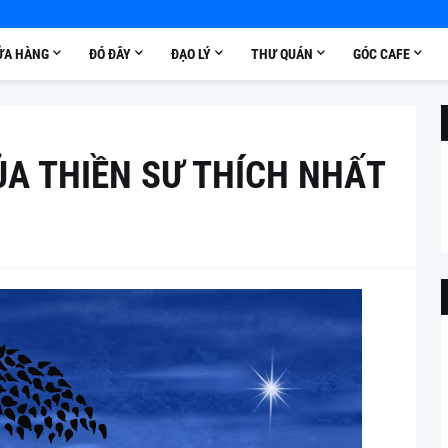
ỬA HÀNG
ĐÓ ĐÂY
ĐẠO LÝ
THƯ QUÁN
GÓC CAFE
CỦA THIỀN SƯ THÍCH NHẤT