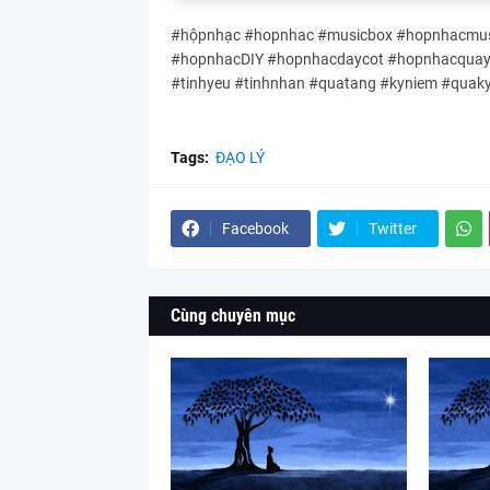
#hộpnhạc #hopnhac #musicbox #hopnhacmusi
#hopnhacDIY #hopnhacdaycot #hopnhacquayta
#tinhyeu #tinhnhan #quatang #kyniem #quak
Tags:
ĐẠO LÝ
Facebook
Twitter
Cùng chuyên mục