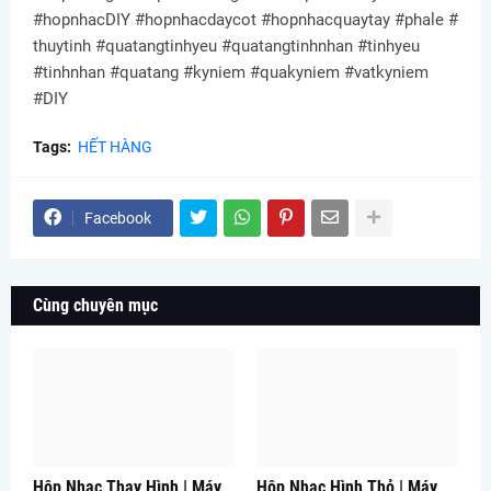
#hopnhacDIY #hopnhacdaycot #hopnhacquaytay #phale #
thuytinh #quatangtinhyeu #quatangtinhnhan #tinhyeu
#tinhnhan #quatang #kyniem #quakyniem #vatkyniem
#DIY
Tags:
HẾT HÀNG
Facebook
Cùng chuyên mục
Hộp Nhạc Thay Hình | Máy
Hộp Nhạc Hình Thỏ | Máy