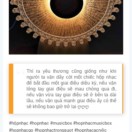
Thì ra yêu thương cũng giống như khi
người ta vặn dây cót một chiếc hộp nhạc
để bắt đầu một giai điệu diệu kỳ, nếu vặn
lỏng tay giai điệu sẽ mau chóng qua đi,
nếu vặn vừa tay giai điệu sẽ ở bên ta dài
lâu, nếu vặn quá mạnh giai điệu ấy có thể
sẽ không bao giờ trở lại ღღღ
#hộpnhạc #hopnhac #musicbox #hopnhacmusicbox
#hopnhacgo #hopnhactrongsuot #hopnhacacrylic