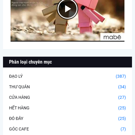
Phân loại chuyên mục
ĐẠO LÝ
(387)
THƯ QUÁN
(34)
CỬA HÀNG
(27)
HẾT HÀNG
(25)
ĐÓ ĐÂY
(25)
GÓC CAFE
(7)