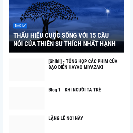
ĐẠO LÝ
THẤU HIỂU CUỘC SỐNG VỚI 15 CÂU
NÓI CỦA THIỀN SƯ THÍCH NHẤT HẠNH
[Ghibli] - TỔNG HỢP CÁC PHIM CỦA
ĐẠO DIỄN HAYAO MIYAZAKI
Blog 1 - KHI NGƯỜI TA TRẺ
LẶNG LẼ NƠI NÀY