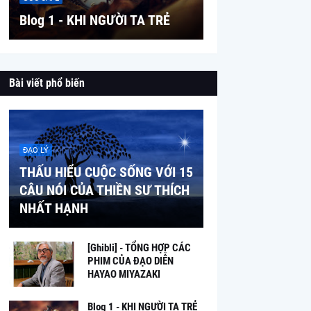
Blog 1 - KHI NGƯỜI TA TRẺ
Bài viết phổ biến
ĐẠO LÝ
THẤU HIỂU CUỘC SỐNG VỚI 15
CÂU NÓI CỦA THIỀN SƯ THÍCH
NHẤT HẠNH
[Ghibli] - TỔNG HỢP CÁC
PHIM CỦA ĐẠO DIỄN
HAYAO MIYAZAKI
Blog 1 - KHI NGƯỜI TA TRẺ