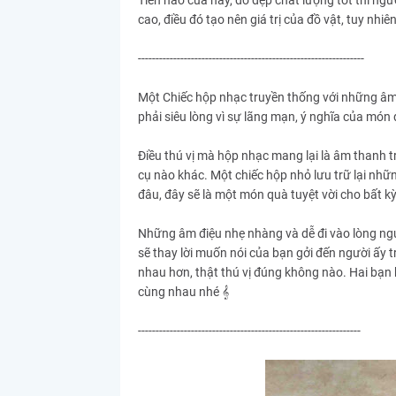
Tiền nào của nấy, đồ đẹp chất lượng tốt thì ngư
cao, điều đó tạo nên giá trị của đồ vật, tuy nhi
----------------------------------------------------------------
Một Chiếc hộp nhạc truyền thống với những âm đ
phải siêu lòng vì sự lãng mạn, ý nghĩa của món
Điều thú vị mà hộp nhạc mang lại là âm thanh t
cụ nào khác. Một chiếc hộp nhỏ lưu trữ lại nh
đâu, đây sẽ là một món quà tuyệt vời cho bất 
Những âm điệu nhẹ nhàng và dễ đi vào lòng ngư
sẽ thay lời muốn nói của bạn gởi đến người ấy 
nhau hơn, thật thú vị đúng không nào. Hai bạn
cùng nhau nhé 𝄞
---------------------------------------------------------------