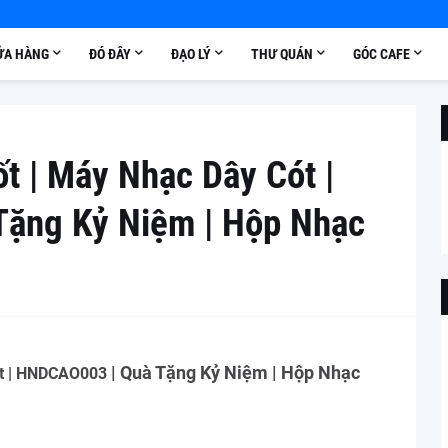
ỬA HÀNG
ĐÓ ĐÂY
ĐẠO LÝ
THƯ QUÁN
GÓC CAFE
t | Máy Nhạc Dây Cót |
ặng Kỷ Niệm | Hộp Nhạc
| Quà Tặng Kỷ Niệm | Hộp Nhạc
t |
HNDCAO003