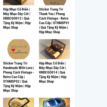
Hộp Nhạc Cổ Điển |
Sticker Trang Trí
Máy Nhạc Dây Cót |
Thank You | Phong
HNDCGO013 | Quà
Cách Vintage - Retro
Tặng Kỷ Niệm | Hộp
Cao Cấp | STHMSP01
Nhạc Shop
| Quà Tặng Kỷ Niệm |
Hộp Nhạc Shop
Sticker Trang Trí
Hộp Nhạc Cổ Điển |
Handmade With Love |
Máy Nhạc Dây Cót |
Phong Cách Vintage -
HNDCGO014 | Quà
Retro Cao Cấp |
Tặng Kỷ Niệm | Hộp
STHMSP02 | Quà
Nhạc Shop
Tặng Kỷ Niệm | Hộp
Nhạc Shop