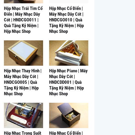
Hộp Nhạc Trái Tim Cổ
Hộp Nhạc Cổ Điển |
Điển | Máy Nhạc Dây
Máy Nhạc Dây Cót |
Cót | HNDCGO011 |
HNDCGO010 | Quà
Quà Tặng Kỷ Niệm |
Tặng Kỷ Niệm | Hộp
Hộp Nhạc Shop
Nhạc Shop
Hộp Nhạc Thay Hình |
Hộp Nhạc Piano | Máy
Máy Nhạc Dây Cót |
Nhạc Dây Cót |
HNDCGO005 | Quà
HNDCDD001 | Quà
Tặng Kỷ Niệm | Hộp
Tặng Kỷ Niệm | Hộp
Nhạc Shop
Nhạc Shop
Hộp Nhạc Trong Suốt
Hộp Nhạc Cổ Điển |