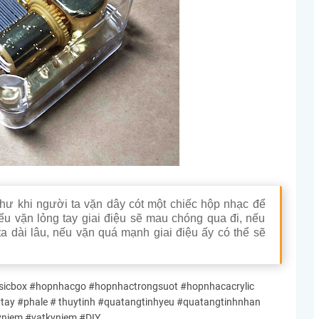
hư khi người ta vặn dây cót một chiếc hộp nhạc để
nếu vặn lỏng tay giai điệu sẽ mau chóng qua đi, nếu
ta dài lâu, nếu vặn quá mạnh giai điệu ấy có thể sẽ
cbox #hopnhacgo #hopnhactrongsuot #hopnhacacrylic
y #phale # thuytinh #quatangtinhyeu #quatangtinhnhan
yniem #vatkyniem #DIY