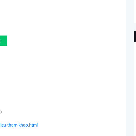
ệ
)
dieu-tham-khao.html