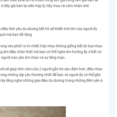
ời sản xuất phải bỏ ra nhiều công sức gia công nên giá bán sẽ
ên ở đây giá bán lại siêu hợp lý, hãy mua và cảm nhận nhé
iệu tình yêu du dương bất hũ sẽ khiến trái tim của người ấy
 quà mà bạn đã tặng.
rong veo phát ra từ chiếc hộp nhạc không giống bất kỳ loại nhạc
ững âm điệu chân thật mà bạn có thể nghe âm hưởng ấy ở bất cứ
kỳ người nào yêu âm nhạc và sự lãng mạn.
ời sẽ giúp tình cảm của 2 người gắn bó sâu đậm hơn, điệu nhạc
trong những dịp yêu thương nhất để bạn và người ấy có thể gần
 hãy lắng nghe những giai điệu du dương trong những đêm yên ả