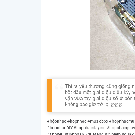
Thì ra yêu thương cũng giống n
bắt đầu một giai điệu diệu kỳ, 
vặn vừa tay giai điệu sẽ ở bên 
không bao giờ trở lại ღღღ
#hộpnhạc #hopnhac #musicbox #hopnhacmusi
#hopnhacDIY #hopnhacdaycot #hopnhacquayta
#tinhyeu #tinhnhan #quatang #kyniem #quak