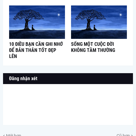
10 ĐIỀU BẠN CẦN GHI NHỚ
SỐNG MỘT CUỘC ĐỜI
ĐỂ BẢN THÂN TỐT ĐẸP
KHÔNG TẦM THƯỜNG
LÊN
Đăng nhận xét
Mới hơn
Cũ hơn