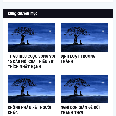
Cùng chuyên mục
THẤU HIỂU CUỘC SỐNG VỚI
ĐỊNH LUẬT TRƯỞNG
15 CÂU NÓI CỦA THIỀN SƯ
THÀNH
THÍCH NHẤT HẠNH
KHÔNG PHÁN XÉT NGƯỜI
NGHĨ ĐƠN GIẢN ĐỂ ĐỜI
KHÁC
THẢNH THƠI