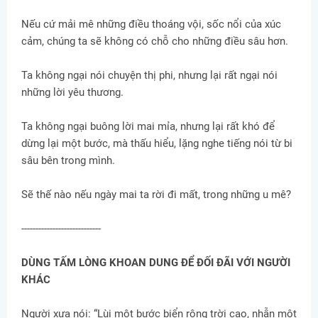
Nếu cứ mải mê những điều thoáng vội, sốc nổi của xúc
cảm, chúng ta sẽ không có chỗ cho những điều sâu hơn.
Ta không ngại nói chuyện thị phi, nhưng lại rất ngại nói
những lời yêu thương.
Ta không ngại buông lời mai mỉa, nhưng lại rất khó để
dừng lại một bước, mà thấu hiểu, lặng nghe tiếng nói từ bi
sâu bên trong mình.
Sẽ thế nào nếu ngày mai ta rời đi mất, trong những u mê?
----------------------------
DÙNG TẤM LÒNG KHOAN DUNG ĐỂ ĐỐI ĐÃI VỚI NGƯỜI
KHÁC
Người xưa nói: “Lùi một bước biển rộng trời cao, nhẫn một