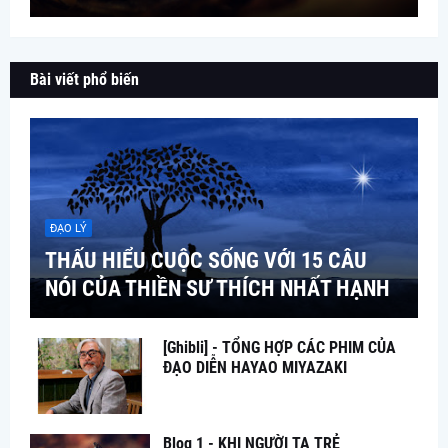
Bài viết phổ biến
ĐẠO LÝ
THẤU HIỂU CUỘC SỐNG VỚI 15 CÂU
NÓI CỦA THIỀN SƯ THÍCH NHẤT HẠNH
[Ghibli] - TỔNG HỢP CÁC PHIM CỦA
ĐẠO DIỄN HAYAO MIYAZAKI
Blog 1 - KHI NGƯỜI TA TRẺ