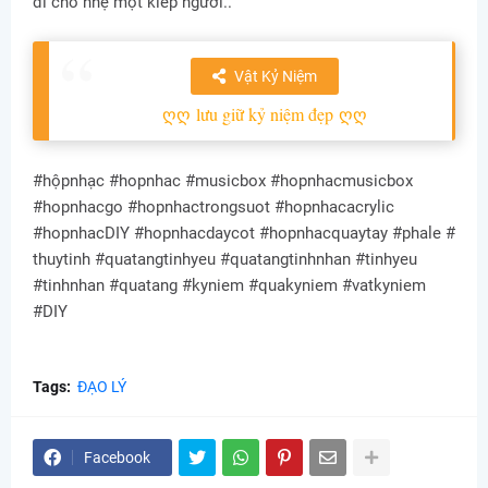
đi cho nhẹ một kiếp người..
Vật Kỷ Niệm
ღღ
lưu giữ kỷ niệm đẹp
ღღ
#hộpnhạc #hopnhac #musicbox #hopnhacmusicbox
#hopnhacgo #hopnhactrongsuot #hopnhacacrylic
#hopnhacDIY #hopnhacdaycot #hopnhacquaytay #phale #
thuytinh #quatangtinhyeu #quatangtinhnhan #tinhyeu
#tinhnhan #quatang #kyniem #quakyniem #vatkyniem
#DIY
Tags:
ĐẠO LÝ
Facebook