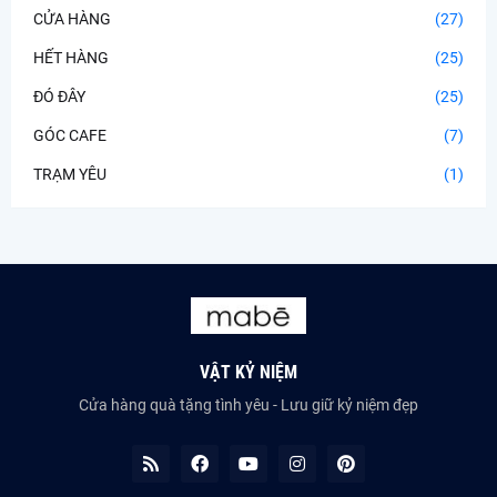
CỬA HÀNG
(27)
HẾT HÀNG
(25)
ĐÓ ĐÂY
(25)
GÓC CAFE
(7)
TRẠM YÊU
(1)
VẬT KỶ NIỆM
Cửa hàng quà tặng tình yêu - Lưu giữ kỷ niệm đẹp