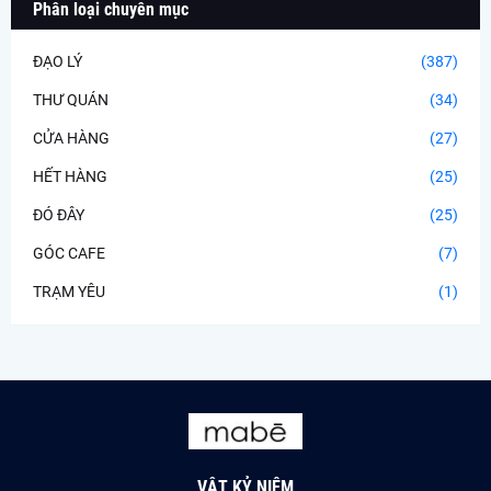
Phân loại chuyên mục
ĐẠO LÝ
(387)
THƯ QUÁN
(34)
CỬA HÀNG
(27)
HẾT HÀNG
(25)
ĐÓ ĐÂY
(25)
GÓC CAFE
(7)
TRẠM YÊU
(1)
VẬT KỶ NIỆM