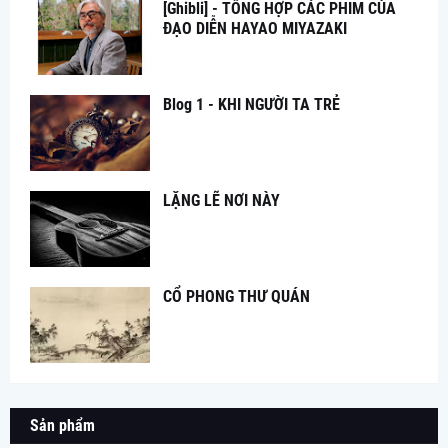
[Ghibli] - TỔNG HỢP CÁC PHIM CỦA
ĐẠO DIỄN HAYAO MIYAZAKI
Blog 1 - KHI NGƯỜI TA TRẺ
LẶNG LẼ NƠI NÀY
CỔ PHONG THƯ QUÁN
Sản phẩm