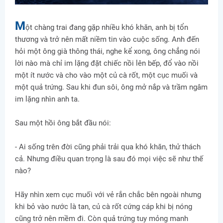
M
ột chàng trai đang gặp nhiều khó khăn, anh bị tổn
thương và trở nên mất niềm tin vào cuộc sống. Anh đến
hỏi một ông già thông thái, nghe kể xong, ông chẳng nói
lời nào mà chỉ im lặng đặt chiếc nồi lên bếp, đổ vào nồi
một ít nước và cho vào một củ cà rốt, một cục muối và
một quả trứng. Sau khi đun sôi, ông mở nắp và trầm ngâm
im lặng nhìn anh ta.
Sau một hồi ông bắt đầu nói:
- Ai sống trên đời cũng phải trải qua khó khăn, thử thách
cả. Nhưng điều quan trọng là sau đó mọi việc sẽ như thế
nào?
Hãy nhìn xem cục muối với vẻ rắn chắc bên ngoài nhưng
khi bỏ vào nước là tan, củ cà rốt cứng cáp khi bị nóng
cũng trở nên mềm đi. Còn quả trứng tuy mỏng manh