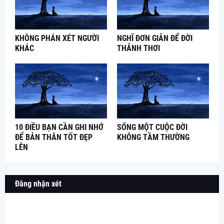
KHÔNG PHÁN XÉT NGƯỜI
NGHĨ ĐƠN GIẢN ĐỂ ĐỜI
KHÁC
THẢNH THƠI
10 ĐIỀU BẠN CẦN GHI NHỚ
SỐNG MỘT CUỘC ĐỜI
ĐỂ BẢN THÂN TỐT ĐẸP
KHÔNG TẦM THƯỜNG
LÊN
Đăng nhận xét