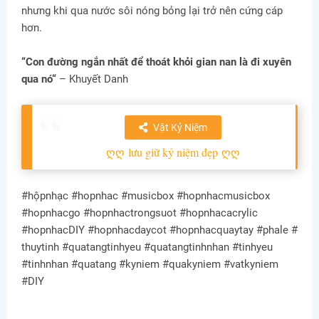
nhưng khi qua nước sôi nóng bỏng lại trở nên cứng cáp
hơn.
“Con đường ngắn nhất để thoát khỏi gian nan là đi xuyên
qua nó“
– Khuyết Danh
Vật Kỷ Niệm
ღღ
lưu giữ kỷ niệm đẹp
ღღ
#hộpnhạc #hopnhac #musicbox #hopnhacmusicbox
#hopnhacgo #hopnhactrongsuot #hopnhacacrylic
#hopnhacDIY #hopnhacdaycot #hopnhacquaytay #phale #
thuytinh #quatangtinhyeu #quatangtinhnhan #tinhyeu
#tinhnhan #quatang #kyniem #quakyniem #vatkyniem
#DIY