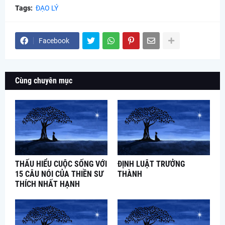
Tags:
ĐẠO LÝ
Facebook
Cùng chuyên mục
THẤU HIỂU CUỘC SỐNG VỚI
ĐỊNH LUẬT TRƯỞNG
15 CÂU NÓI CỦA THIỀN SƯ
THÀNH
THÍCH NHẤT HẠNH