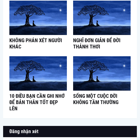
KHÔNG PHÁN XÉT NGƯỜI
NGHĨ ĐƠN GIẢN ĐỂ ĐỜI
KHÁC
THẢNH THƠI
10 ĐIỀU BẠN CẦN GHI NHỚ
SỐNG MỘT CUỘC ĐỜI
ĐỂ BẢN THÂN TỐT ĐẸP
KHÔNG TẦM THƯỜNG
LÊN
Đăng nhận xét