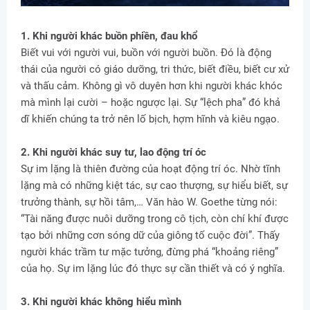
1. Khi người khác buồn phiền, đau khổ
Biết vui với người vui, buồn với người buồn. Đó là động
thái của người có giáo dưỡng, tri thức, biết điều, biết cư xử
và thấu cảm. Không gì vô duyên hơn khi người khác khóc
mà mình lại cười – hoặc ngược lại. Sự “lệch pha” đó khả
dĩ khiến chúng ta trở nên lố bịch, hợm hĩnh và kiêu ngạo.
2. Khi người khác suy tư, lao động trí óc
Sự im lặng là thiên đường của hoạt động trí óc. Nhờ tĩnh
lặng mà có những kiệt tác, sự cao thượng, sự hiểu biết, sự
trưởng thành, sự hồi tâm,… Văn hào W. Goethe từng nói:
“Tài năng được nuôi dưỡng trong cô tịch, còn chí khí được
tạo bởi những cơn sóng dữ của giông tố cuộc đời”. Thấy
người khác trầm tư mặc tưởng, đừng phá “khoảng riêng”
của họ. Sự im lặng lúc đó thực sự cần thiết và có ý nghĩa.
3. Khi người khác không hiểu mình