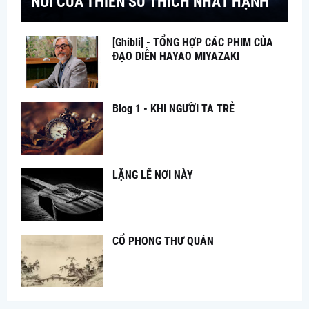
NÓI CỦA THIỀN SƯ THÍCH NHẤT HẠNH
[Ghibli] - TỔNG HỢP CÁC PHIM CỦA
ĐẠO DIỄN HAYAO MIYAZAKI
Blog 1 - KHI NGƯỜI TA TRẺ
LẶNG LẼ NƠI NÀY
CỔ PHONG THƯ QUÁN