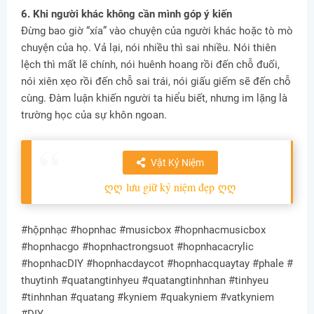
6. Khi người khác không cần mình góp ý kiến
Đừng bao giờ “xía” vào chuyện của người khác hoặc tò mò
chuyện của họ. Vả lại, nói nhiều thì sai nhiều. Nói thiên
lệch thì mất lẽ chính, nói huênh hoang rồi đến chỗ đuối,
nói xiên xẹo rồi đến chỗ sai trái, nói giấu giếm sẽ đến chỗ
cùng. Đàm luận khiến người ta hiểu biết, nhưng im lặng là
trường học của sự khôn ngoan.
Vật Kỷ Niệm
ღღ
lưu giữ kỷ niệm đẹp
ღღ
#hộpnhạc #hopnhac #musicbox #hopnhacmusicbox
#hopnhacgo #hopnhactrongsuot #hopnhacacrylic
#hopnhacDIY #hopnhacdaycot #hopnhacquaytay #phale #
thuytinh #quatangtinhyeu #quatangtinhnhan #tinhyeu
#tinhnhan #quatang #kyniem #quakyniem #vatkyniem