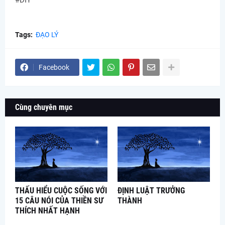
#DIY
Tags:
ĐẠO LÝ
Facebook
Cùng chuyên mục
THẤU HIỂU CUỘC SỐNG VỚI
ĐỊNH LUẬT TRƯỞNG
15 CÂU NÓI CỦA THIỀN SƯ
THÀNH
THÍCH NHẤT HẠNH