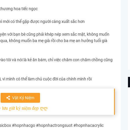
à thương hoa tiếc ngọc
 thì mới có thể gặp được người càng xuất sắc hơn
uyện với bạn bè cũng phải khép nép xem sắc mặt, không muốn
qua, không muốn ba mẹ già rồi cho ba mẹ an hưởng tuổi già
 vào tôi và nói là kẻ ăn bám, chỉ việc chăm con chăm chồng cũng
 vì mình có thể làm chủ cuộc đời của chính mình rồi
Vật Kỷ Niệm
ღ
lưu giữ kỷ niệm đẹp
ღღ
cbox #hopnhacgo #hopnhactrongsuot #hopnhacacrylic