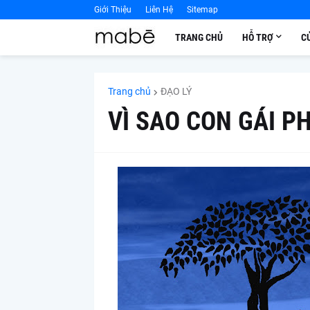
Giới Thiệu
Liên Hệ
Sitemap
TRANG CHỦ
HỖ TRỢ
C
Trang chủ
ĐẠO LÝ
VÌ SAO CON GÁI P