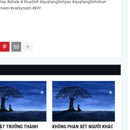
y #phale # thuytinh #quatangtinhyeu #quatangtinhnhan
yniem #vatkyniem #DIY
UẬT TRƯỞNG THÀNH
KHÔNG PHÁN XÉT NGƯỜI KHÁC