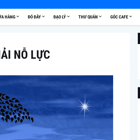
ỬA HÀNG
ĐÓ ĐÂY
ĐẠO LÝ
THƯ QUÁN
GÓC CAFE
HẢI NỖ LỰC