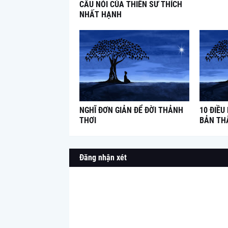
CÂU NÓI CỦA THIỀN SƯ THÍCH
NHẤT HẠNH
NGHĨ ĐƠN GIẢN ĐỂ ĐỜI THẢNH
10 ĐIỀU
THƠI
BẢN TH
Đăng nhận xét