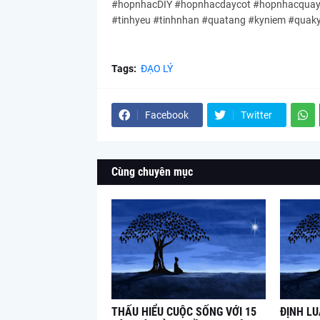
#hopnhacDIY #hopnhacdaycot #hopnhacquayta
#tinhyeu #tinhnhan #quatang #kyniem #quak
Tags:
ĐẠO LÝ
Facebook
Twitter
Cùng chuyên mục
THẤU HIỂU CUỘC SỐNG VỚI 15
ĐỊNH L