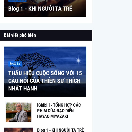
Blog 1 - KHI NGƯỜI TA TRẺ
Bài viết phổ biến
ĐẠO LÝ
THẤU HIỂU CUỘC SỐNG VỚI 15
CÂU NÓI CỦA THIỀN SƯ THÍCH
NHẤT HẠNH
[Ghibli] - TỔNG HỢP CÁC
PHIM CỦA ĐẠO DIỄN
HAYAO MIYAZAKI
Blog 1 - KHI NGƯỜI TA TRẺ