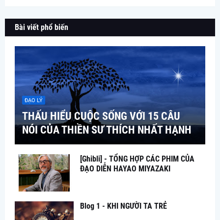
Bài viết phổ biến
ĐẠO LÝ
THẤU HIỂU CUỘC SỐNG VỚI 15 CÂU
NÓI CỦA THIỀN SƯ THÍCH NHẤT HẠNH
[Ghibli] - TỔNG HỢP CÁC PHIM CỦA
ĐẠO DIỄN HAYAO MIYAZAKI
Blog 1 - KHI NGƯỜI TA TRẺ