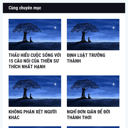
Cùng chuyên mục
THẤU HIỂU CUỘC SỐNG VỚI
ĐỊNH LUẬT TRƯỞNG
15 CÂU NÓI CỦA THIỀN SƯ
THÀNH
THÍCH NHẤT HẠNH
KHÔNG PHÁN XÉT NGƯỜI
NGHĨ ĐƠN GIẢN ĐỂ ĐỜI
KHÁC
THẢNH THƠI