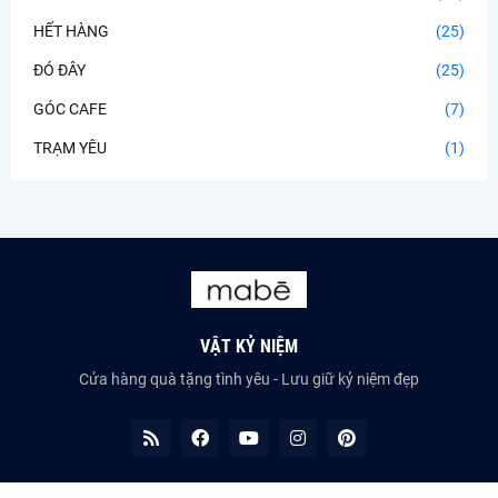
HẾT HÀNG
(25)
ĐÓ ĐÂY
(25)
GÓC CAFE
(7)
TRẠM YÊU
(1)
VẬT KỶ NIỆM
Cửa hàng quà tặng tình yêu - Lưu giữ kỷ niệm đẹp