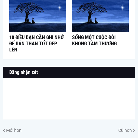
10 ĐIỀU BẠN CẦN GHI NHỚ
SỐNG MỘT CUỘC ĐỜI
ĐỂ BẢN THÂN TỐT ĐẸP
KHÔNG TẦM THƯỜNG
LÊN
Đăng nhận xét
Mới hơn
Cũ hơn