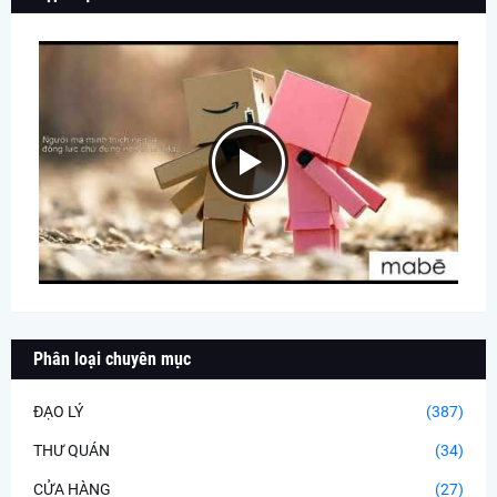
Phân loại chuyên mục
ĐẠO LÝ
(387)
THƯ QUÁN
(34)
CỬA HÀNG
(27)