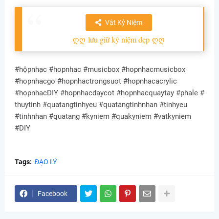
Vật Kỷ Niệm
ღღ
lưu giữ kỷ niệm đẹp
ღღ
#hộpnhạc #hopnhac #musicbox #hopnhacmusicbox
#hopnhacgo #hopnhactrongsuot #hopnhacacrylic
#hopnhacDIY #hopnhacdaycot #hopnhacquaytay #phale #
thuytinh #quatangtinhyeu #quatangtinhnhan #tinhyeu
#tinhnhan #quatang #kyniem #quakyniem #vatkyniem
#DIY
Tags:
ĐẠO LÝ
Facebook