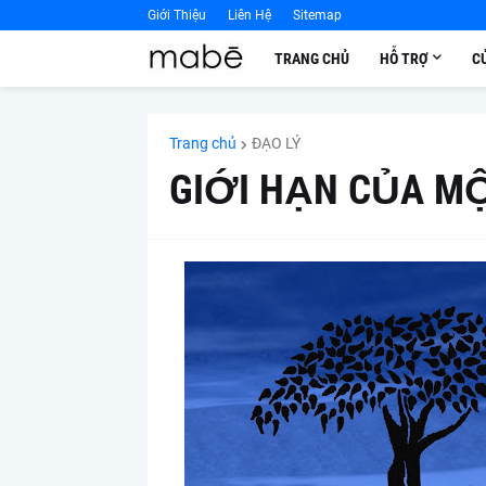
Giới Thiệu
Liên Hệ
Sitemap
TRANG CHỦ
HỖ TRỢ
C
Trang chủ
ĐẠO LÝ
GIỚI HẠN CỦA MỌ