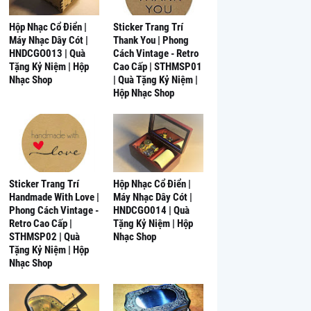
Hộp Nhạc Cổ Điển |
Sticker Trang Trí
Máy Nhạc Dây Cót |
Thank You | Phong
HNDCGO013 | Quà
Cách Vintage - Retro
Tặng Kỷ Niệm | Hộp
Cao Cấp | STHMSP01
Nhạc Shop
| Quà Tặng Kỷ Niệm |
Hộp Nhạc Shop
Sticker Trang Trí
Hộp Nhạc Cổ Điển |
Handmade With Love |
Máy Nhạc Dây Cót |
Phong Cách Vintage -
HNDCGO014 | Quà
Retro Cao Cấp |
Tặng Kỷ Niệm | Hộp
STHMSP02 | Quà
Nhạc Shop
Tặng Kỷ Niệm | Hộp
Nhạc Shop