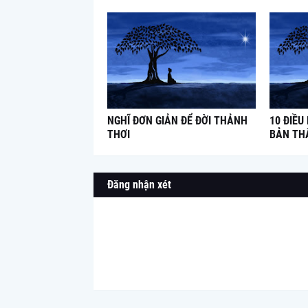
NGHĨ ĐƠN GIẢN ĐỂ ĐỜI THẢNH
10 ĐIỀU
THƠI
BẢN TH
Đăng nhận xét