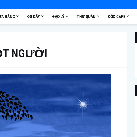
ỬA HÀNG
ĐÓ ĐÂY
ĐẠO LÝ
THƯ QUÁN
GÓC CAFE
̂T NGƯỜI