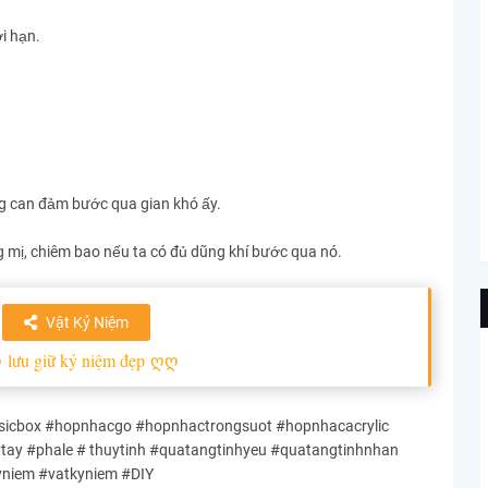
́i hạn.
ng can đảm bước qua gian khó ấy.
g mị, chiêm bao nếu ta có đủ dũng khí bước qua nó.
Vật Kỷ Niệm
ღ
lưu giữ kỷ niệm đẹp
ღღ
cbox #hopnhacgo #hopnhactrongsuot #hopnhacacrylic
y #phale # thuytinh #quatangtinhyeu #quatangtinhnhan
yniem #vatkyniem #DIY