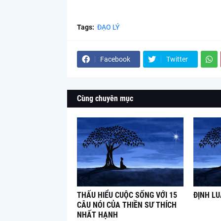
Tags:
ĐẠO LÝ
Facebook
Twitter
Cùng chuyên mục
THẤU HIỂU CUỘC SỐNG VỚI 15
ĐỊNH L
CÂU NÓI CỦA THIỀN SƯ THÍCH
NHẤT HẠNH