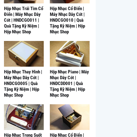
Hộp Nhạc Trái Tim Cổ
Hộp Nhạc Cổ Điển |
Điển | Máy Nhạc Dây
Máy Nhạc Dây Cót |
Cót | HNDCGO011 |
HNDCGO010 | Quà
Quà Tặng Kỷ Niệm |
Tặng Kỷ Niệm | Hộp
Hộp Nhạc Shop
Nhạc Shop
Hộp Nhạc Thay Hình |
Hộp Nhạc Piano | Máy
Máy Nhạc Dây Cót |
Nhạc Dây Cót |
HNDCGO005 | Quà
HNDCDD001 | Quà
Tặng Kỷ Niệm | Hộp
Tặng Kỷ Niệm | Hộp
Nhạc Shop
Nhạc Shop
Hộp Nhạc Trong Suốt
Hộp Nhạc Cổ Điển |