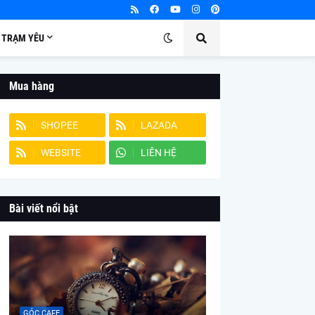
TRẠM YÊU
Mua hàng
SHOPEE
LAZADA
WEBSITE
LIÊN HỆ
Bài viết nổi bật
GÓC CAFE