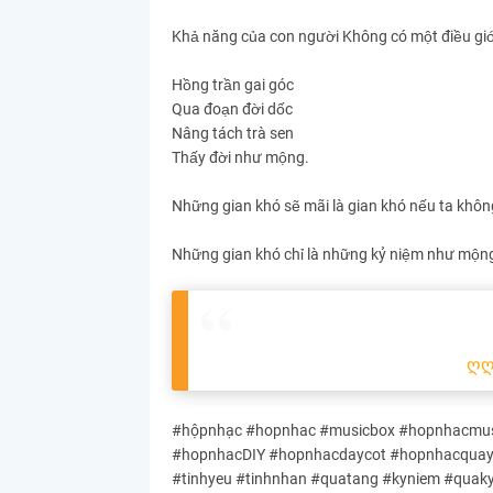
Khả năng của con người Không có một điều giơ
Hồng trần gai góc
Qua đoạn đời dốc
Nâng tách trà sen
Thấy đời như mộng.
Những gian khó sẽ mãi là gian khó nếu ta khô
Những gian khó chỉ là những kỷ niệm như mộn
ღ
#hộpnhạc #hopnhac #musicbox #hopnhacmusi
#hopnhacDIY #hopnhacdaycot #hopnhacquayta
#tinhyeu #tinhnhan #quatang #kyniem #quak