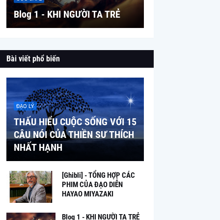
Blog 1 - KHI NGƯỜI TA TRẺ
Bài viết phổ biến
ĐẠO LÝ
THẤU HIỂU CUỘC SỐNG VỚI 15
CÂU NÓI CỦA THIỀN SƯ THÍCH
NHẤT HẠNH
[Ghibli] - TỔNG HỢP CÁC
PHIM CỦA ĐẠO DIỄN
HAYAO MIYAZAKI
Blog 1 - KHI NGƯỜI TA TRẺ