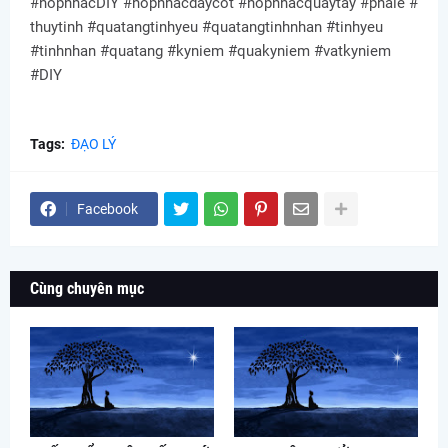
#hopnhacDIY #hopnhacdaycot #hopnhacquaytay #phale #
thuytinh #quatangtinhyeu #quatangtinhnhan #tinhyeu
#tinhnhan #quatang #kyniem #quakyniem #vatkyniem
#DIY
Tags:
ĐẠO LÝ
Facebook
Cùng chuyên mục