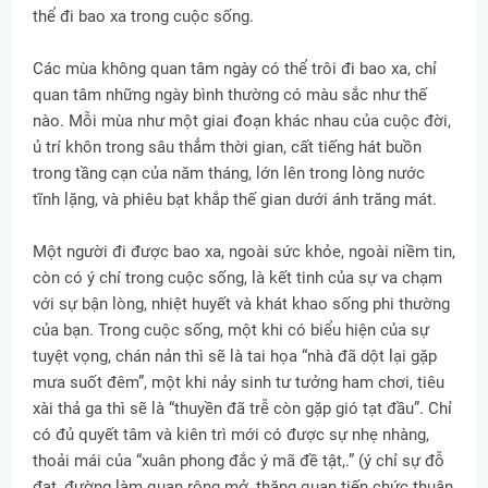
thể đi bao xa trong cuộc sống.
Các mùa không quan tâm ngày có thể trôi đi bao xa, chỉ
quan tâm những ngày bình thường có màu sắc như thế
nào. Mỗi mùa như một giai đoạn khác nhau của cuộc đời,
ủ trí khôn trong sâu thẳm thời gian, cất tiếng hát buồn
trong tầng cạn của năm tháng, lớn lên trong lòng nước
tĩnh lặng, và phiêu bạt khắp thế gian dưới ánh trăng mát.
Một người đi được bao xa, ngoài sức khỏe, ngoài niềm tin,
còn có ý chí trong cuộc sống, là kết tinh của sự va chạm
với sự bận lòng, nhiệt huyết và khát khao sống phi thường
của bạn. Trong cuộc sống, một khi có biểu hiện của sự
tuyệt vọng, chán nản thì sẽ là tai họa “nhà đã dột lại gặp
mưa suốt đêm”, một khi nảy sinh tư tưởng ham chơi, tiêu
xài thả ga thì sẽ là “thuyền đã trễ còn gặp gió tạt đầu”. Chỉ
có đủ quyết tâm và kiên trì mới có được sự nhẹ nhàng,
thoải mái của “xuân phong đắc ý mã đề tật,.” (ý chỉ sự đỗ
đạt, đường làm quan rộng mở, thăng quan tiến chức thuận