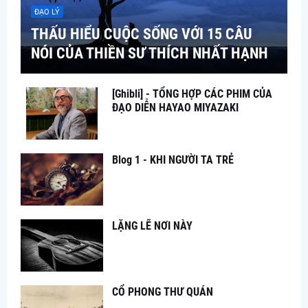
ĐẠO LÝ
THẤU HIỂU CUỘC SỐNG VỚI 15 CÂU
NÓI CỦA THIỀN SƯ THÍCH NHẤT HẠNH
[Ghibli] - TỔNG HỢP CÁC PHIM CỦA
ĐẠO DIỄN HAYAO MIYAZAKI
Blog 1 - KHI NGƯỜI TA TRẺ
LẶNG LẼ NƠI NÀY
CỔ PHONG THƯ QUÁN