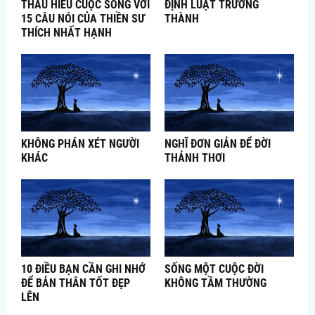
THẤU HIỂU CUỘC SỐNG VỚI
ĐỊNH LUẬT TRƯỞNG
15 CÂU NÓI CỦA THIỀN SƯ
THÀNH
THÍCH NHẤT HẠNH
KHÔNG PHÁN XÉT NGƯỜI
NGHĨ ĐƠN GIẢN ĐỂ ĐỜI
KHÁC
THẢNH THƠI
10 ĐIỀU BẠN CẦN GHI NHỚ
SỐNG MỘT CUỘC ĐỜI
ĐỂ BẢN THÂN TỐT ĐẸP
KHÔNG TẦM THƯỜNG
LÊN