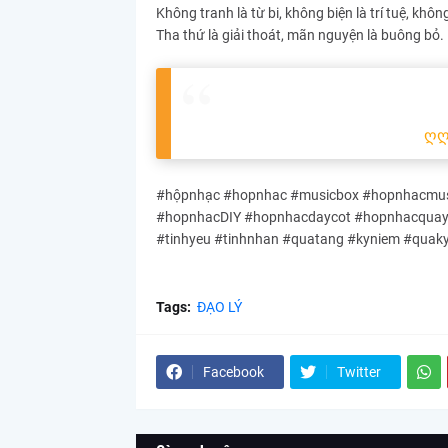
Không tranh là từ bi, không biện là trí tuệ, khôn
Tha thứ là giải thoát, mãn nguyện là buông bỏ.
ღ
#hộpnhạc #hopnhac #musicbox #hopnhacmusi
#hopnhacDIY #hopnhacdaycot #hopnhacquayta
#tinhyeu #tinhnhan #quatang #kyniem #quak
Tags:
ĐẠO LÝ
Facebook
Twitter