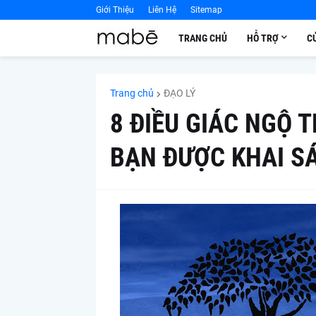
Giới Thiệu
Liên Hệ
Sitemap
TRANG CHỦ
HỖ TRỢ
C
Trang chủ
ĐẠO LÝ
8 ĐIỀU GIÁC NGỘ 
BẠN ĐƯỢC KHAI S