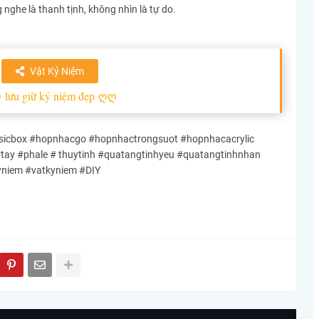
g nghe là thanh tịnh, không nhìn là tự do.
Vật Kỷ Niệm
ღ
lưu giữ kỷ niệm đẹp
ღღ
cbox #hopnhacgo #hopnhactrongsuot #hopnhacacrylic
y #phale # thuytinh #quatangtinhyeu #quatangtinhnhan
yniem #vatkyniem #DIY