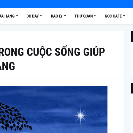
ỬA HÀNG
ĐÓ ĐÂY
ĐẠO LÝ
THƯ QUÁN
GÓC CAFE
TRONG CUỘC SỐNG GIÚP
ÁNG