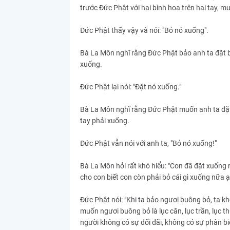
trước Đức Phật với hai bình hoa trên hai tay, m
Đức Phật thấy vậy và nói: "Bỏ nó xuống".
Bà La Môn nghĩ rằng Đức Phật bảo anh ta đặt bì
xuống.
Đức Phật lại nói: "Đặt nó xuống."
Bà La Môn nghĩ rằng Đức Phật muốn anh ta đặt b
tay phải xuống.
Đức Phật vẫn nói với anh ta, "Bỏ nó xuống!"
Bà La Môn hỏi rất khó hiểu: "Con đã đặt xuống 
cho con biết con còn phải bỏ cái gì xuống nữa ạ
Đức Phật nói: "Khi ta bảo ngươi buông bỏ, ta k
muốn ngươi buông bỏ là lục căn, lục trần, lục 
người không có sự đối đãi, không có sự phân biệ