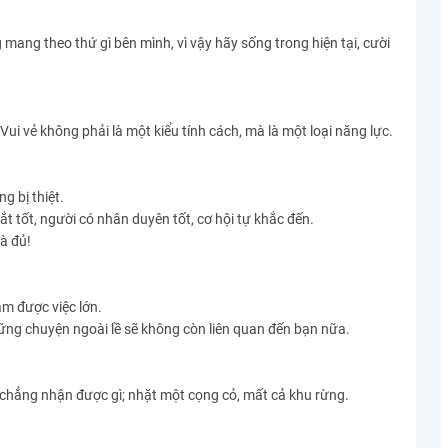
mang theo thứ gì bên mình, vì vậy hãy sống trong hiện tại, cười
Vui vẻ không phải là một kiểu tính cách, mà là một loại năng lực.
g bị thiệt.
ắt tốt, người có nhân duyên tốt, cơ hội tự khắc đến.
là đủ!
àm được việc lớn.
ững chuyện ngoài lề sẽ không còn liên quan đến bạn nữa.
 chẳng nhận được gì; nhặt một cọng cỏ, mất cả khu rừng.