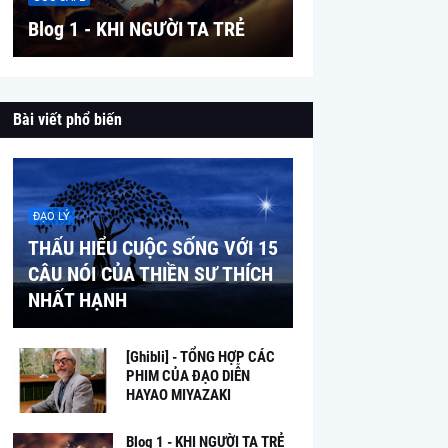
Blog 1 - KHI NGƯỜI TA TRẺ
Bài viết phổ biến
ĐẠO LÝ
THẤU HIỂU CUỘC SỐNG VỚI 15
CÂU NÓI CỦA THIỀN SƯ THÍCH
NHẤT HẠNH
[Ghibli] - TỔNG HỢP CÁC
PHIM CỦA ĐẠO DIỄN
HAYAO MIYAZAKI
Blog 1 - KHI NGƯỜI TA TRẺ