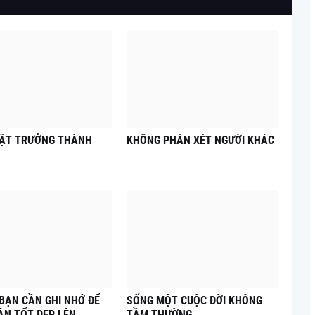
UẬT TRƯỞNG THÀNH
KHÔNG PHÁN XÉT NGƯỜI KHÁC
 BẠN CẦN GHI NHỚ ĐỂ
SỐNG MỘT CUỘC ĐỜI KHÔNG
ÂN TỐT ĐẸP LÊN
TẦM THƯỜNG