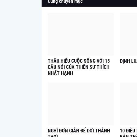
Cùng chuyên mục
THẤU HIỂU CUỘC SỐNG VỚI 15
ĐỊNH L
CÂU NÓI CỦA THIỀN SƯ THÍCH
NHẤT HẠNH
NGHĨ ĐƠN GIẢN ĐỂ ĐỜI THẢNH
10 ĐIỀU
THƠI
BẢN TH