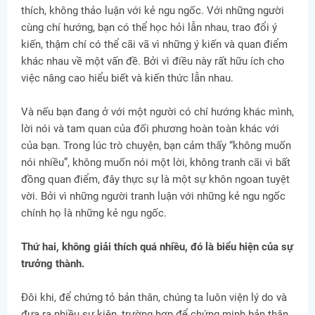
thích, không thảo luận với kẻ ngu ngốc. Với những người
cùng chí hướng, bạn có thể học hỏi lẫn nhau, trao đổi ý
kiến, thậm chí có thể cãi vã vì những ý kiến ​​và quan điểm
khác nhau về một vấn đề. Bởi vì điều này rất hữu ích cho
việc nâng cao hiểu biết và kiến ​​thức lẫn nhau.
Và nếu bạn đang ở với một người có chí hướng khác mình,
lời nói và tam quan của đối phương hoàn toàn khác với
của bạn. Trong lúc trò chuyện, bạn cảm thấy “không muốn
nói nhiều”, không muốn nói một lời, không tranh cãi vì bất
đồng quan điểm, đây thực sự là một sự khôn ngoan tuyệt
vời. Bởi vì những người tranh luận với những kẻ ngu ngốc
chính họ là những kẻ ngu ngốc.
Thứ hai, không giải thích quá nhiều, đó là biểu hiện của sự
trưởng thành.
Đôi khi, để chứng tỏ bản thân, chúng ta luôn viện lý do và
đưa ra nhiều sự kiện, trường hợp để chứng minh bản thân.