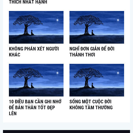
THÍCH NHẤT HẠNH
KHÔNG PHÁN XÉT NGƯỜI
NGHĨ ĐƠN GIẢN ĐỂ ĐỜI
KHÁC
THẢNH THƠI
10 ĐIỀU BẠN CẦN GHI NHỚ
SỐNG MỘT CUỘC ĐỜI
ĐỂ BẢN THÂN TỐT ĐẸP
KHÔNG TẦM THƯỜNG
LÊN