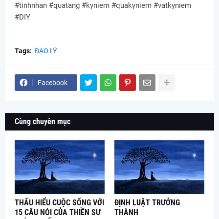
#tinhnhan #quatang #kyniem #quakyniem #vatkyniem
#DIY
Tags:
ĐẠO LÝ
Facebook
Cùng chuyên mục
THẤU HIỂU CUỘC SỐNG VỚI
ĐỊNH LUẬT TRƯỞNG
15 CÂU NÓI CỦA THIỀN SƯ
THÀNH