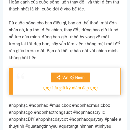
Hoàn cảnh của cuộc sống luôn thay đổi, và thời điểm thử
thách nhất là khi cuộc đời ở vào bế tắc.
Dù cuộc sống cho bạn điều gì, bạn có thể thoải mái đón
nhận nó, kịp thời điều chỉnh, thay đổi, đừng bao giờ từ bỏ
nỗ lực của mình, đừng bao giờ từ bỏ hy vọng về một
tương lai tốt đẹp hơn, hãy vẫn làm việc không mệt mỏi để
rèn giũa trước mắt. Bạn có thể tự hào nói với chính mình:
không hối tiếc.
Vật Kỷ Niệm
ღღ
lưu giữ kỷ niệm đẹp
ღღ
#hộpnhạc #hopnhac #musicbox #hopnhacmusicbox
#hopnhacgo #hopnhactrongsuot #hopnhacacrylic
#hopnhacDIY #hopnhacdaycot #hopnhacquaytay #phale #
thuytinh #quatangtinhyeu #quatangtinhnhan #tinhyeu