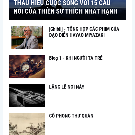
THẤU HIỂU CUỘC SỐNG VỚI 15 CÂU
NÓI CỦA THIỀN SƯ THÍCH NHẤT HẠNH
[Ghibli] - TỔNG HỢP CÁC PHIM CỦA
ĐẠO DIỄN HAYAO MIYAZAKI
Blog 1 - KHI NGƯỜI TA TRẺ
LẶNG LẼ NƠI NÀY
CỔ PHONG THƯ QUÁN