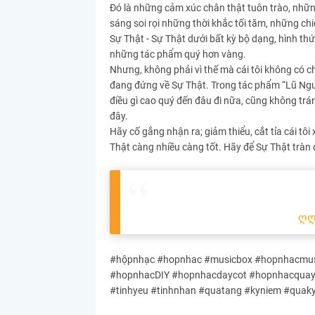
Đó là những cảm xúc chân thật tuôn trào, nhữn
sáng soi rọi những thời khắc tối tăm, những c
Sự Thật - Sự Thật dưới bất kỳ bộ dạng, hình thứ
những tác phẩm quý hơn vàng.
Nhưng, không phải vì thế mà cái tôi không có chổ
đang đứng về Sự Thật. Trong tác phẩm “Lũ Ngư
điều gì cao quý đến đâu đi nữa, cũng không tr
đây.
Hãy cố gắng nhận ra; giảm thiểu, cắt tỉa cái t
Thật càng nhiều càng tốt. Hãy để Sự Thật tràn 
ღ
#hộpnhạc #hopnhac #musicbox #hopnhacmusi
#hopnhacDIY #hopnhacdaycot #hopnhacquayta
#tinhyeu #tinhnhan #quatang #kyniem #quak