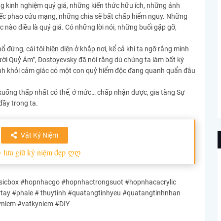
g kinh nghiệm quý giá, những kiến thức hữu ích, những ánh
hiếc phao cứu mạng, những chia sẽ bất chấp hiểm nguy. Những
c nào điều là quý giá. Có những lời nói, những buổi gặp gỡ,
 đứng, cái tôi hiện diện ở khắp nơi, kể cả khi ta ngỡ rằng mình
ời Quỷ Ám”, Dostoyevsky đã nói rằng dù chúng ta làm bất kỳ
ánh khỏi cảm giác có một con quỷ hiểm độc đang quanh quẩn đâu
ôi xuống thấp nhất có thể, ở mức… chấp nhận được, gia tăng Sự
đầy trong ta.
Vật Kỷ Niệm
ღ
lưu giữ kỷ niệm đẹp
ღღ
cbox #hopnhacgo #hopnhactrongsuot #hopnhacacrylic
y #phale # thuytinh #quatangtinhyeu #quatangtinhnhan
yniem #vatkyniem #DIY