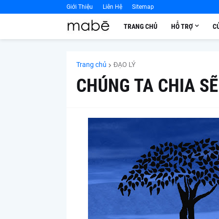
Giới Thiệu
Liên Hệ
Sitemap
TRANG CHỦ
HỖ TRỢ
C
Trang chủ
ĐẠO LÝ
CHÚNG TA CHIA SẼ