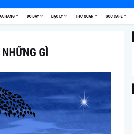
ỬA HÀNG
ĐÓ ĐÂY
ĐẠO LÝ
THƯ QUÁN
GÓC CAFE
 NHỮNG GÌ