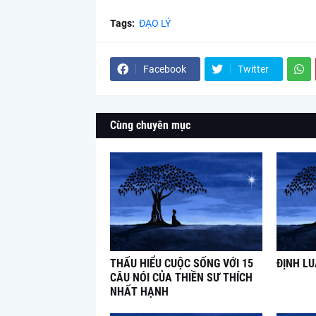
Tags:
ĐẠO LÝ
Facebook
Twitter
Cùng chuyên mục
THẤU HIỂU CUỘC SỐNG VỚI 15
ĐỊNH L
CÂU NÓI CỦA THIỀN SƯ THÍCH
NHẤT HẠNH