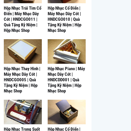
Hộp Nhạc Trái Tim Cổ
Hộp Nhạc Cổ Điển |
Điển | Máy Nhạc Dây
Máy Nhạc Dây Cót |
Cót | HNDCGO011 |
HNDCGO010 | Quà
Quà Tặng Kỷ Niệm |
Tặng Kỷ Niệm | Hộp
Hộp Nhạc Shop
Nhạc Shop
Hộp Nhạc Thay Hình |
Hộp Nhạc Piano | Máy
Máy Nhạc Dây Cót |
Nhạc Dây Cót |
HNDCGO005 | Quà
HNDCDD001 | Quà
Tặng Kỷ Niệm | Hộp
Tặng Kỷ Niệm | Hộp
Nhạc Shop
Nhạc Shop
Hộp Nhạc Trong Suốt
Hộp Nhạc Cổ Điển |