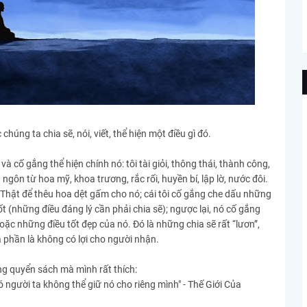
chúng ta chia sẽ, nói, viết, thể hiện một điều gì đó.
c và cố gắng thể hiện chính nó: tôi tài giỏi, thông thái, thành công,
ngôn từ hoa mỹ, khoa trương, rắc rối, huyền bí, lập lờ, nước đôi.
Sự Thật để thêu hoa dệt gấm cho nó; cái tôi cố gắng che dấu những
hốt (những điều đáng lý cần phải chia sẽ); ngược lại, nó cố gắng
 hoặc những điều tốt đẹp của nó. Đó là những chia sẽ rất “lươn”,
a phần là không có lợi cho người nhận.
ong quyển sách mà mình rất thích:
ó người ta không thể giữ nó cho riêng mình" - Thế Giới Của