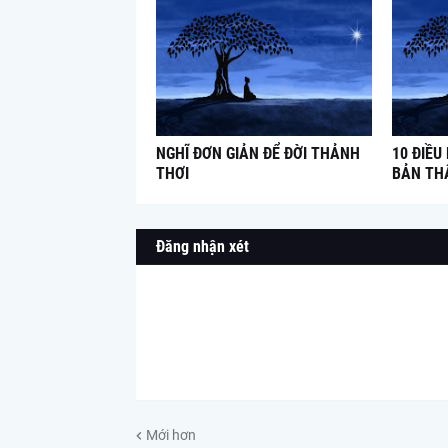
NGHĨ ĐƠN GIẢN ĐỂ ĐỜI THẢNH
10 ĐIỀU
THƠI
BẢN TH
Đăng nhận xét
Mới hơn