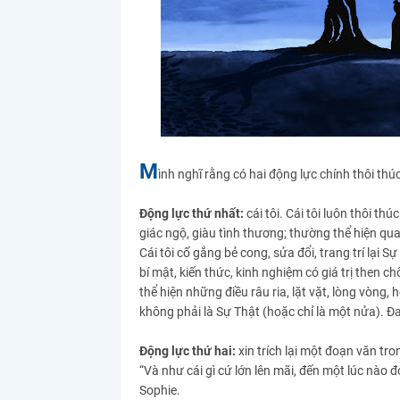
M
ình nghĩ rằng có hai động lực chính thôi thúc 
Động lực thứ nhất:
cái tôi. Cái tôi luôn thôi thú
giác ngộ, giàu tình thương; thường thể hiện qua 
Cái tôi cố gắng bẻ cong, sửa đổi, trang trí lại 
bí mật, kiến thức, kinh nghiệm có giá trị then c
thể hiện những điều râu ria, lặt vặt, lòng vòng,
không phải là Sự Thật (hoặc chỉ là một nửa). Đ
Động lực thứ hai:
xin trích lại một đoạn văn tr
“Và như cái gì cứ lớn lên mãi, đến một lúc nào đ
Sophie.