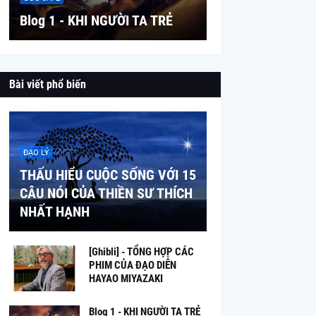
Blog 1 - KHI NGƯỜI TA TRẺ
Bài viết phổ biến
ĐẠO LÝ
THẤU HIỂU CUỘC SỐNG VỚI 15
CÂU NÓI CỦA THIỀN SƯ THÍCH
NHẤT HẠNH
[Ghibli] - TỔNG HỢP CÁC
PHIM CỦA ĐẠO DIỄN
HAYAO MIYAZAKI
Blog 1 - KHI NGƯỜI TA TRẺ