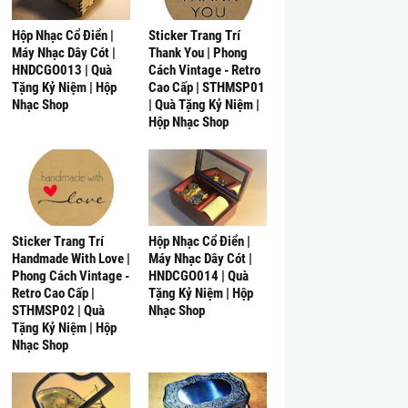
Hộp Nhạc Cổ Điển |
Sticker Trang Trí
Máy Nhạc Dây Cót |
Thank You | Phong
HNDCGO013 | Quà
Cách Vintage - Retro
Tặng Kỷ Niệm | Hộp
Cao Cấp | STHMSP01
Nhạc Shop
| Quà Tặng Kỷ Niệm |
Hộp Nhạc Shop
Sticker Trang Trí
Hộp Nhạc Cổ Điển |
Handmade With Love |
Máy Nhạc Dây Cót |
Phong Cách Vintage -
HNDCGO014 | Quà
Retro Cao Cấp |
Tặng Kỷ Niệm | Hộp
STHMSP02 | Quà
Nhạc Shop
Tặng Kỷ Niệm | Hộp
Nhạc Shop