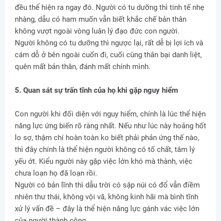
đều thể hiện ra ngay đó. Người có tu dưỡng thì tinh tế nhẹ
nhàng, dẫu có ham muốn vẫn biết khắc chế bản thân
không vượt ngoài vòng luân lý đạo đức con người.
Người không có tu dưỡng thì ngược lại, rất dễ bị lợi ích và
cám dỗ ở bên ngoài cuốn đi, cuối cùng thân bại danh liệt,
quên mất bản thân, đánh mất chính mình.
5. Quan sát sự trấn tĩnh của họ khi gặp nguy hiểm
Con người khi đối diện với nguy hiểm, chính là lúc thể hiện
năng lực ứng biến rõ ràng nhất. Nếu như lúc này hoảng hốt
lo sợ, thậm chí hoàn toàn ko biết phải phản ứng thế nào,
thì đây chính là thể hiện người không có tố chất, tâm lý
yếu ớt. Kiểu người này gặp việc lớn khó mà thành, việc
chưa loạn họ đã loạn rồi.
Người có bản lĩnh thì dẫu trời có sập núi có đổ vẫn điềm
nhiên thư thái, không vội vã, không kinh hãi mà bình tĩnh
xử lý vấn đề – đây là thể hiện năng lực gánh vác việc lớn
của người thành công.