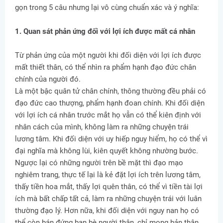
gọn trong 5 câu nhưng lại vô cùng chuẩn xác và ý nghĩa:
1. Quan sát phản ứng đối với lợi ích được mất cá nhân
Từ phản ứng của một người khi đối diện với lợi ích được
mất thiết thân, có thể nhìn ra phẩm hạnh đạo đức chân
chính của người đó.
Là một bậc quân tử chân chính, thông thường đều phải có
đạo đức cao thượng, phẩm hạnh đoan chính. Khi đối diện
với lợi ích cá nhân trước mắt họ vẫn có thể kiên định với
nhân cách của mình, không làm ra những chuyện trái
lương tâm. Khi đối diện với uy hiếp nguy hiểm, họ có thể vì
đại nghĩa mà không lùi, kiên quyết không nhường bước.
Ngược lại có những người trên bề mặt thì đạo mạo
nghiêm trang, thực tế lại là kẻ đặt lợi ích trên lương tâm,
thấy tiền hoa mắt, thấy lợi quên thân, có thể vì tiền tài lợi
ích mà bất chấp tất cả, làm ra những chuyện trái với luân
thường đạo lý. Hơn nữa, khi đối diện với nguy nan họ có
thể còn bán đứng bạn bè người thân, chỉ mong bản thân