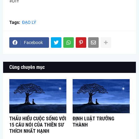
#DIY
Tags:
ĐẠO LÝ
Facebook
Cùng chuyên mục
THẤU HIỂU CUỘC SỐNG VỚI
ĐỊNH LUẬT TRƯỞNG
15 CÂU NÓI CỦA THIỀN SƯ
THÀNH
THÍCH NHẤT HẠNH