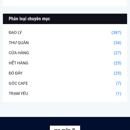
Phân loại chuyên mục
ĐẠO LÝ
(387)
THƯ QUÁN
(34)
CỬA HÀNG
(27)
HẾT HÀNG
(25)
ĐÓ ĐÂY
(25)
GÓC CAFE
(7)
TRẠM YÊU
(1)