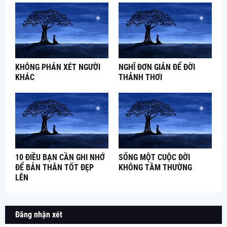
KHÔNG PHÁN XÉT NGƯỜI
NGHĨ ĐƠN GIẢN ĐỂ ĐỜI
KHÁC
THẢNH THƠI
10 ĐIỀU BẠN CẦN GHI NHỚ
SỐNG MỘT CUỘC ĐỜI
ĐỂ BẢN THÂN TỐT ĐẸP
KHÔNG TẦM THƯỜNG
LÊN
Đăng nhận xét