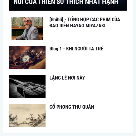
NÓI CỦA THIỀN SƯ THÍCH NHẤT HẠNH
[Ghibli] - TỔNG HỢP CÁC PHIM CỦA
ĐẠO DIỄN HAYAO MIYAZAKI
Blog 1 - KHI NGƯỜI TA TRẺ
LẶNG LẼ NƠI NÀY
CỔ PHONG THƯ QUÁN