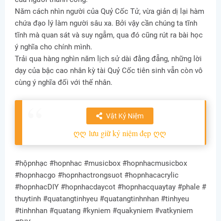
Năm cách nhìn người của Quỷ Cốc Tử, vừa giản dị lại hàm
chứa đạo lý làm người sâu xa. Bởi vậy cần chúng ta tĩnh
tĩnh mà quan sát và suy ngẫm, qua đó cũng rút ra bài học
ý nghĩa cho chính mình.
Trải qua hàng nghìn năm lịch sử dài đằng đẵng, những lời
dạy của bậc cao nhân kỳ tài Quỷ Cốc tiên sinh vẫn còn vô
cùng ý nghĩa đối với thế nhân.
Vật Kỷ Niệm
ღღ
lưu giữ kỷ niệm đẹp
ღღ
#hộpnhạc #hopnhac #musicbox #hopnhacmusicbox
#hopnhacgo #hopnhactrongsuot #hopnhacacrylic
#hopnhacDIY #hopnhacdaycot #hopnhacquaytay #phale #
thuytinh #quatangtinhyeu #quatangtinhnhan #tinhyeu
#tinhnhan #quatang #kyniem #quakyniem #vatkyniem