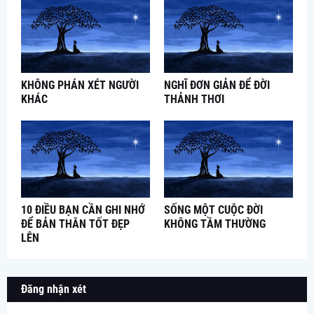
KHÔNG PHÁN XÉT NGƯỜI
NGHĨ ĐƠN GIẢN ĐỂ ĐỜI
KHÁC
THẢNH THƠI
10 ĐIỀU BẠN CẦN GHI NHỚ
SỐNG MỘT CUỘC ĐỜI
ĐỂ BẢN THÂN TỐT ĐẸP
KHÔNG TẦM THƯỜNG
LÊN
Đăng nhận xét