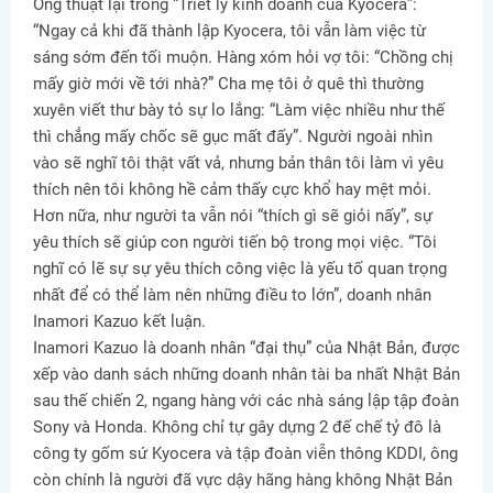
Ông thuật lại trong “Triết lý kinh doanh của Kyocera”:
“Ngay cả khi đã thành lập Kyocera, tôi vẫn làm việc từ
sáng sớm đến tối muộn. Hàng xóm hỏi vợ tôi: “Chồng chị
mấy giờ mới về tới nhà?” Cha mẹ tôi ở quê thì thường
xuyên viết thư bày tỏ sự lo lắng: “Làm việc nhiều như thế
thì chẳng mấy chốc sẽ gục mất đấy”. Người ngoài nhìn
vào sẽ nghĩ tôi thật vất vả, nhưng bản thân tôi làm vì yêu
thích nên tôi không hề cảm thấy cực khổ hay mệt mỏi.
Hơn nữa, như người ta vẫn nói “thích gì sẽ giỏi nấy”, sự
yêu thích sẽ giúp con người tiến bộ trong mọi việc. “Tôi
nghĩ có lẽ sự sự yêu thích công việc là yếu tố quan trọng
nhất để có thể làm nên những điều to lớn”, doanh nhân
Inamori Kazuo kết luận.
Inamori Kazuo là doanh nhân “đại thụ” của Nhật Bản, được
xếp vào danh sách những doanh nhân tài ba nhất Nhật Bản
sau thế chiến 2, ngang hàng với các nhà sáng lập tập đoàn
Sony và Honda. Không chỉ tự gây dựng 2 đế chế tỷ đô là
công ty gốm sứ Kyocera và tập đoàn viễn thông KDDI, ông
còn chính là người đã vực dậy hãng hàng không Nhật Bản