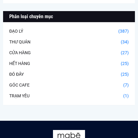
Phân loại chuyên mục
ĐẠO LÝ
(387)
THƯ QUÁN
(34)
CỬA HÀNG
(27)
HẾT HÀNG
(25)
ĐÓ ĐÂY
(25)
GÓC CAFE
(7)
TRẠM YÊU
(1)