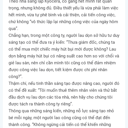
Theo nhà sáng lập Kyocera, cố gắng hết mình rất quan
trọng, nhưng không đủ. Điều thiết yếu là vừa phải làm việc
hết mình, vừa tự phê bình và cải thiện, cải tiến công việc,
chứ không “vô thức lặp lại những công việc của ngày hôm
qua”.
Chẳng hạn, trong một công ty, người lau dọn sở hữu tư duy
sáng tạo có thể đưa ra ý kiến: “Thưa giám đốc, chúng ta
có thể mua một chiếc máy hút bụi mới được không? Lau
dọn bằng máy hút bụi có năng suất cao hơn so với chổi và
giẻ lau sàn, nên chỉ cần mình tôi cũng có thể đảm nhiệm
được công việc lau dọn, tiết kiệm được chi phí nhân
công?”.
Thậm chí, nếu tinh thần sáng tạo được nâng cao, người đó
có thể đề xuất: “Tôi muốn thuê thêm nhân viên và thử bắt
đầu dịch vụ lau dọn các tòa nhà, nên hãy cho chúng tôi
được tách ra thành công ty riêng”.
Thông qua những sáng kiến, những nỗ lực sáng tạo nhỏ
bé mỗi ngày, một người lao công cũng có thể đạt đến
thành công. “Không ngừng cải tiến có thể khiến những