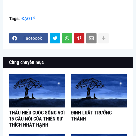
Tags:
ĐẠO LÝ
Facebook
Cùng chuyên mục
THẤU HIỂU CUỘC SỐNG VỚI
ĐỊNH LUẬT TRƯỞNG
15 CÂU NÓI CỦA THIỀN SƯ
THÀNH
THÍCH NHẤT HẠNH