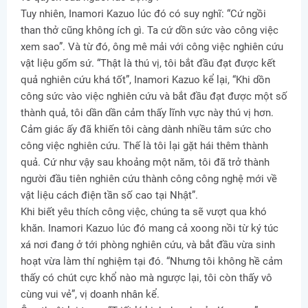
Tuy nhiên, Inamori Kazuo lúc đó có suy nghĩ: “Cứ ngồi
than thở cũng không ích gì. Ta cứ dồn sức vào công việc
xem sao”. Và từ đó, ông mê mải với công việc nghiên cứu
vật liệu gốm sứ. “Thật là thú vị, tôi bắt đầu đạt được kết
quả nghiên cứu khá tốt”, Inamori Kazuo kể lại, “Khi dồn
công sức vào việc nghiên cứu và bắt đầu đạt được một số
thành quả, tôi dần dần cảm thấy lĩnh vực này thú vị hơn.
Cảm giác ấy đã khiến tôi càng dành nhiều tâm sức cho
công việc nghiên cứu. Thế là tôi lại gặt hái thêm thành
quả. Cứ như vậy sau khoảng một năm, tôi đã trở thành
người đầu tiên nghiên cứu thành công công nghệ mới về
vật liệu cách điện tần số cao tại Nhật”.
Khi biết yêu thích công việc, chúng ta sẽ vượt qua khó
khăn. Inamori Kazuo lúc đó mang cả xoong nồi từ ký túc
xá nơi đang ở tới phòng nghiên cứu, và bắt đầu vừa sinh
hoạt vừa làm thí nghiệm tại đó. “Nhưng tôi không hề cảm
thấy có chút cực khổ nào mà ngược lại, tôi còn thấy vô
cùng vui vẻ”, vị doanh nhân kể.