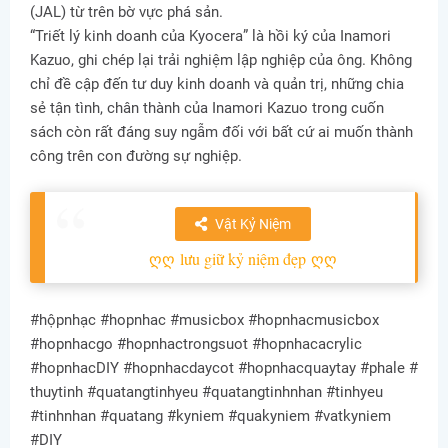
(JAL) từ trên bờ vực phá sản.
“Triết lý kinh doanh của Kyocera” là hồi ký của Inamori
Kazuo, ghi chép lại trải nghiệm lập nghiệp của ông. Không
chỉ đề cập đến tư duy kinh doanh và quản trị, những chia
sẻ tận tình, chân thành của Inamori Kazuo trong cuốn
sách còn rất đáng suy ngẫm đối với bất cứ ai muốn thành
công trên con đường sự nghiệp.
Vật Kỷ Niệm
ღღ
lưu giữ kỷ niệm đẹp
ღღ
#hộpnhạc #hopnhac #musicbox #hopnhacmusicbox
#hopnhacgo #hopnhactrongsuot #hopnhacacrylic
#hopnhacDIY #hopnhacdaycot #hopnhacquaytay #phale #
thuytinh #quatangtinhyeu #quatangtinhnhan #tinhyeu
#tinhnhan #quatang #kyniem #quakyniem #vatkyniem
#DIY