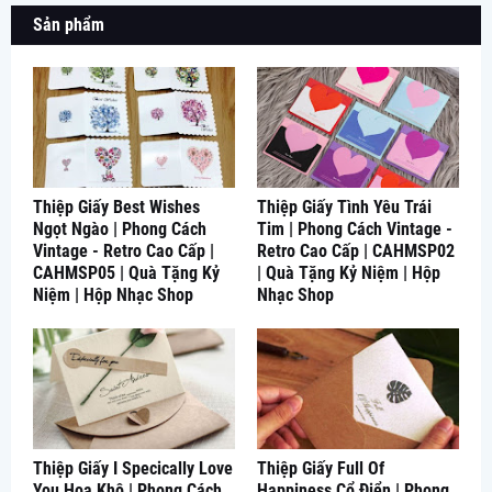
Sản phẩm
Thiệp Giấy Best Wishes
Thiệp Giấy Tình Yêu Trái
Ngọt Ngào | Phong Cách
Tim | Phong Cách Vintage -
Vintage - Retro Cao Cấp |
Retro Cao Cấp | CAHMSP02
CAHMSP05 | Quà Tặng Kỷ
| Quà Tặng Kỷ Niệm | Hộp
Niệm | Hộp Nhạc Shop
Nhạc Shop
Thiệp Giấy I Specically Love
Thiệp Giấy Full Of
You Hoa Khô | Phong Cách
Happiness Cổ Điển | Phong