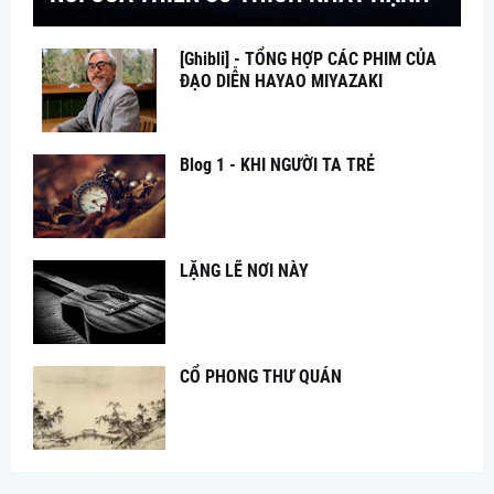
[Ghibli] - TỔNG HỢP CÁC PHIM CỦA
ĐẠO DIỄN HAYAO MIYAZAKI
Blog 1 - KHI NGƯỜI TA TRẺ
LẶNG LẼ NƠI NÀY
CỔ PHONG THƯ QUÁN