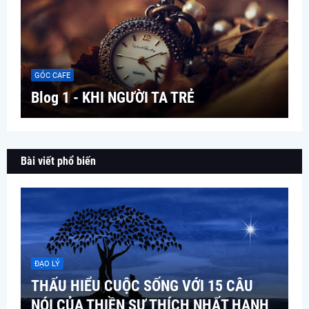
GÓC CAFE
Blog 1 - KHI NGƯỜI TA TRẺ
Bài viết phổ biến
ĐẠO LÝ
THẤU HIỂU CUỘC SỐNG VỚI 15 CÂU
NÓI CỦA THIỀN SƯ THÍCH NHẤT HẠNH