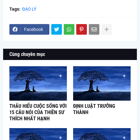
Tags:
ĐẠO LÝ
Facebook
Cùng chuyên mục
THẤU HIỂU CUỘC SỐNG VỚI
ĐỊNH LUẬT TRƯỞNG
15 CÂU NÓI CỦA THIỀN SƯ
THÀNH
THÍCH NHẤT HẠNH