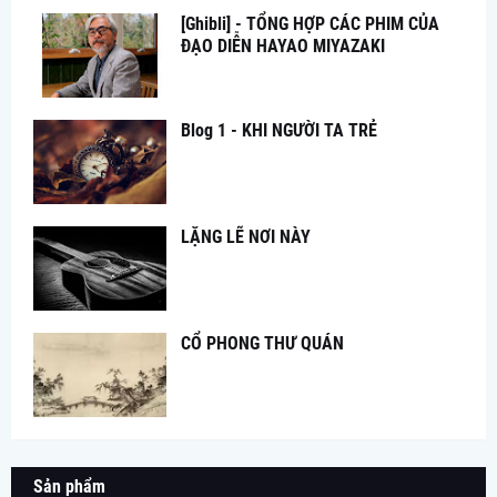
[Ghibli] - TỔNG HỢP CÁC PHIM CỦA
ĐẠO DIỄN HAYAO MIYAZAKI
Blog 1 - KHI NGƯỜI TA TRẺ
LẶNG LẼ NƠI NÀY
CỔ PHONG THƯ QUÁN
Sản phẩm