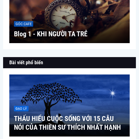
GÓC CAFE
Blog 1 - KHI NGƯỜI TA TRẺ
Bài viết phổ biến
ĐẠO LÝ
THẤU HIỂU CUỘC SỐNG VỚI 15 CÂU
NÓI CỦA THIỀN SƯ THÍCH NHẤT HẠNH