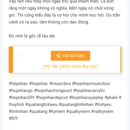
Vậy nên nếu thấy một ngày trôi qua thanh thản. Là biết
rằng một ngày không vô nghĩa. Một ngày có chút sóng
gió. Thì cũng hiểu đây là cơ hội cho mình học hỏi. Dù trần
cảnh có ra sao, tâm không còn dao động.
Đó mới là gốc rễ lâu dài.
Vật Kỷ Niệm
ღღ
lưu giữ kỷ niệm đẹp
ღღ
#hộpnhạc #hopnhac #musicbox #hopnhacmusicbox
#hopnhacgo #hopnhactrongsuot #hopnhacacrylic
#hopnhacDIY #hopnhacdaycot #hopnhacquaytay #phale #
thuytinh #quatangtinhyeu #quatangtinhnhan #tinhyeu
#tinhnhan #quatang #kyniem #quakyniem #vatkyniem
#DIY