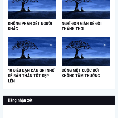
KHÔNG PHÁN XÉT NGƯỜI
NGHĨ ĐƠN GIẢN ĐỂ ĐỜI
KHÁC
THẢNH THƠI
10 ĐIỀU BẠN CẦN GHI NHỚ
SỐNG MỘT CUỘC ĐỜI
ĐỂ BẢN THÂN TỐT ĐẸP
KHÔNG TẦM THƯỜNG
LÊN
Đăng nhận xét