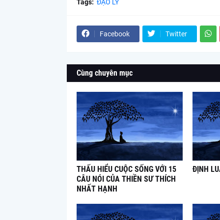
Tags:
ĐẠO LÝ
Facebook
Twitter
Cùng chuyên mục
THẤU HIỂU CUỘC SỐNG VỚI 15
ĐỊNH L
CÂU NÓI CỦA THIỀN SƯ THÍCH
NHẤT HẠNH