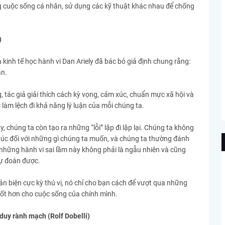
g cuộc sống cá nhân, sử dụng các kỹ thuật khác nhau để chống
)
 kinh tế học hành vi Dan Ariely đã bác bỏ giả định chung rằng:
ản.
tác giả giải thích cách kỳ vọng, cảm xúc, chuẩn mực xã hội và
 làm lệch đi khả năng lý luận của mỗi chúng ta.
 chúng ta còn tạo ra những “lỗi” lặp đi lặp lại. Chúng ta không
c đối với những gì chúng ta muốn, và chúng ta thường đánh
 những hành vi sai lầm này không phải là ngẫu nhiên và cũng
dự đoán được.
hản biện cực kỳ thú vị, nó chỉ cho bạn cách để vượt qua những
tốt hơn cho cuộc sống của chính mình.
 duy rành mạch (Rolf Dobelli)