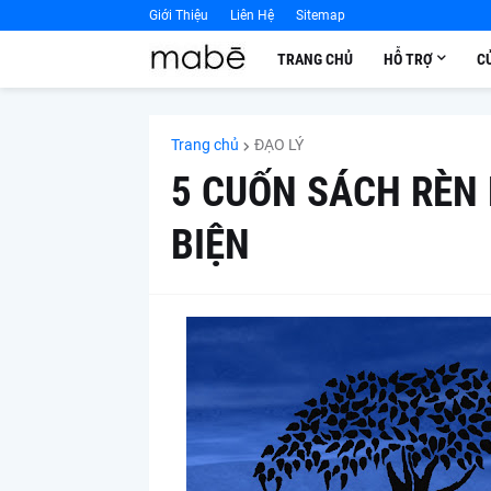
Giới Thiệu
Liên Hệ
Sitemap
TRANG CHỦ
HỖ TRỢ
C
Trang chủ
ĐẠO LÝ
5 CUỐN SÁCH RÈN
BIỆN