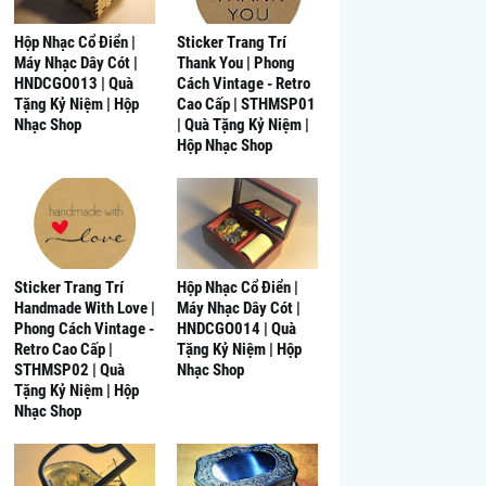
Hộp Nhạc Cổ Điển |
Sticker Trang Trí
Máy Nhạc Dây Cót |
Thank You | Phong
HNDCGO013 | Quà
Cách Vintage - Retro
Tặng Kỷ Niệm | Hộp
Cao Cấp | STHMSP01
Nhạc Shop
| Quà Tặng Kỷ Niệm |
Hộp Nhạc Shop
Sticker Trang Trí
Hộp Nhạc Cổ Điển |
Handmade With Love |
Máy Nhạc Dây Cót |
Phong Cách Vintage -
HNDCGO014 | Quà
Retro Cao Cấp |
Tặng Kỷ Niệm | Hộp
STHMSP02 | Quà
Nhạc Shop
Tặng Kỷ Niệm | Hộp
Nhạc Shop