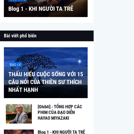
Blog 1 - KHI NGƯỜI TA TRẺ
Bài viết phổ biến
ĐẠO LÝ
THẤU HIỂU CUỘC SỐNG VỚI 15
CÂU NÓI CỦA THIỀN SƯ THÍCH
NHẤT HẠNH
[Ghibli] - TỔNG HỢP CÁC
PHIM CỦA ĐẠO DIỄN
HAYAO MIYAZAKI
Blog 1 - KHI NGƯỜI TA TRẺ