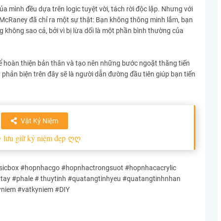
 mình đều dựa trên logic tuyệt vời, tách rời độc lập. Nhưng với
 McRaney đã chỉ ra một sự thật: Bạn không thông minh lắm, bạn
g không sao cả, bởi vì bị lừa dối là một phần bình thường của
để hoàn thiện bản thân và tạo nên những bước ngoặt thăng tiến
phản biện trên đây sẽ là người dẫn đường đầu tiên giúp bạn tiến
Vật Kỷ Niệm
ღ
lưu giữ kỷ niệm đẹp
ღღ
cbox #hopnhacgo #hopnhactrongsuot #hopnhacacrylic
y #phale # thuytinh #quatangtinhyeu #quatangtinhnhan
yniem #vatkyniem #DIY