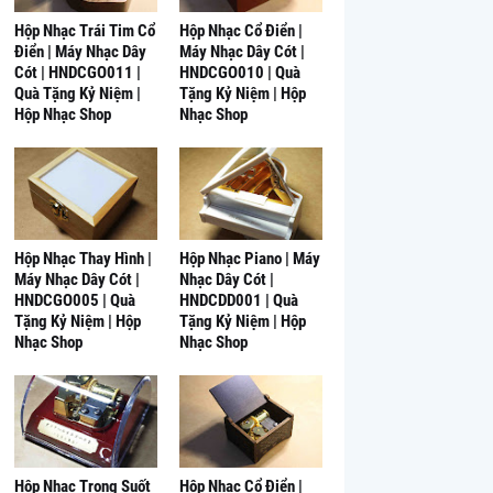
Hộp Nhạc Trái Tim Cổ
Hộp Nhạc Cổ Điển |
Điển | Máy Nhạc Dây
Máy Nhạc Dây Cót |
Cót | HNDCGO011 |
HNDCGO010 | Quà
Quà Tặng Kỷ Niệm |
Tặng Kỷ Niệm | Hộp
Hộp Nhạc Shop
Nhạc Shop
Hộp Nhạc Thay Hình |
Hộp Nhạc Piano | Máy
Máy Nhạc Dây Cót |
Nhạc Dây Cót |
HNDCGO005 | Quà
HNDCDD001 | Quà
Tặng Kỷ Niệm | Hộp
Tặng Kỷ Niệm | Hộp
Nhạc Shop
Nhạc Shop
Hộp Nhạc Trong Suốt
Hộp Nhạc Cổ Điển |