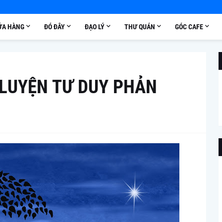
ỬA HÀNG
ĐÓ ĐÂY
ĐẠO LÝ
THƯ QUÁN
GÓC CAFE
 LUYỆN TƯ DUY PHẢN