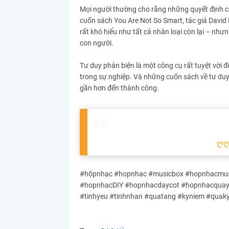
Mọi người thường cho rằng những quyết định của
cuốn sách You Are Not So Smart, tác giả David
rất khó hiểu như tất cả nhân loại còn lại – nhưn
con người.
Tư duy phản biện là một công cụ rất tuyệt vời 
trong sự nghiệp. Và những cuốn sách về tư duy 
gần hơn đến thành công.
ღ
#hộpnhạc #hopnhac #musicbox #hopnhacmusi
#hopnhacDIY #hopnhacdaycot #hopnhacquayta
#tinhyeu #tinhnhan #quatang #kyniem #quak