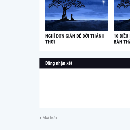
NGHĨ ĐƠN GIẢN ĐỂ ĐỜI THẢNH
10 ĐIỀU
THƠI
BẢN TH
Đăng nhận xét
Mới hơn