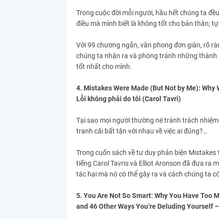
Trong cuộc đời mỗi người, hầu hết chúng ta đều
điều mà mình biết là không tốt cho bản thân; 
Với 99 chương ngắn, văn phong đơn giản, rõ ràng,
chúng ta nhận ra và phòng tránh những thành ki
tốt nhất cho mình.
4. Mistakes Were Made (But Not by Me): Why We
Lỗi không phải do tôi (Carol Tavri)
Tại sao mọi người thường né tránh trách nhiệm 
tranh cãi bất tận với nhau về việc ai đúng?…
Trong cuốn sách về tư duy phản biện Mistakes W
tiếng Carol Tavris và Elliot Aronson đã đưa ra m
tác hại mà nó có thể gây ra và cách chúng ta c
5. You Are Not So Smart: Why You Have Too M
and 46 Other Ways You’re Deluding Yourself 