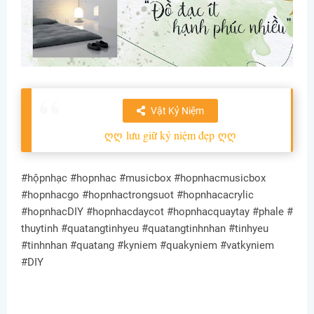
Vật Kỷ Niệm
ღღ
lưu giữ kỷ niệm đẹp
ღღ
#hộpnhạc #hopnhac #musicbox #hopnhacmusicbox
#hopnhacgo #hopnhactrongsuot #hopnhacacrylic
#hopnhacDIY #hopnhacdaycot #hopnhacquaytay #phale #
thuytinh #quatangtinhyeu #quatangtinhnhan #tinhyeu
#tinhnhan #quatang #kyniem #quakyniem #vatkyniem
#DIY