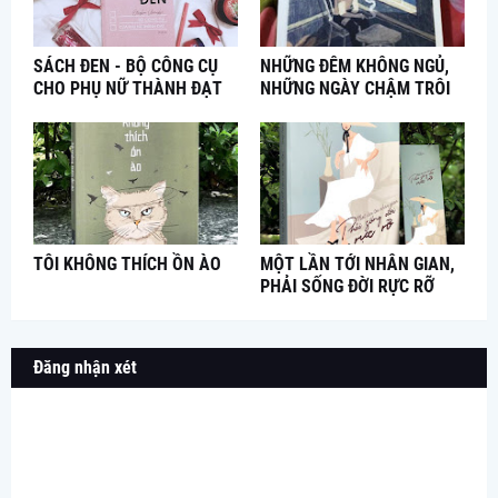
SÁCH ĐEN - BỘ CÔNG CỤ
NHỮNG ĐÊM KHÔNG NGỦ,
CHO PHỤ NỮ THÀNH ĐẠT
NHỮNG NGÀY CHẬM TRÔI
TÔI KHÔNG THÍCH ỒN ÀO
MỘT LẦN TỚI NHÂN GIAN,
PHẢI SỐNG ĐỜI RỰC RỠ
Đăng nhận xét