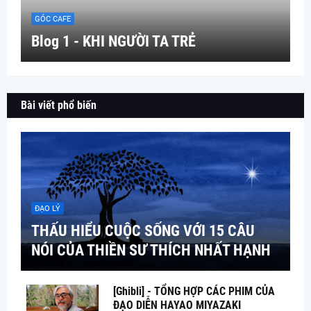
GÓC CAFE
Blog 1 - KHI NGƯỜI TA TRẺ
Bài viết phổ biến
ĐẠO LÝ
THẤU HIỂU CUỘC SỐNG VỚI 15 CÂU
NÓI CỦA THIỀN SƯ THÍCH NHẤT HẠNH
[Ghibli] - TỔNG HỢP CÁC PHIM CỦA
ĐẠO DIỄN HAYAO MIYAZAKI