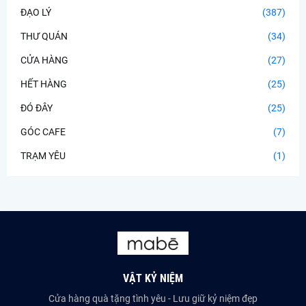
ĐẠO LÝ
(387)
THƯ QUÁN
(34)
CỬA HÀNG
(27)
HẾT HÀNG
(25)
ĐÓ ĐÂY
(25)
GÓC CAFE
(7)
TRẠM YÊU
(1)
VẬT KỶ NIỆM
Cửa hàng quà tặng tình yêu - Lưu giữ kỷ niệm đẹp