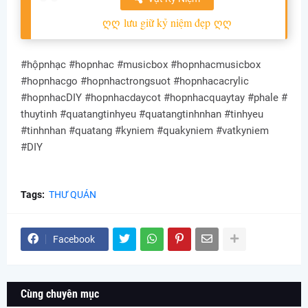
ღღ
lưu giữ kỷ niệm đẹp
ღღ
#hộpnhạc #hopnhac #musicbox #hopnhacmusicbox
#hopnhacgo #hopnhactrongsuot #hopnhacacrylic
#hopnhacDIY #hopnhacdaycot #hopnhacquaytay #phale #
thuytinh #quatangtinhyeu #quatangtinhnhan #tinhyeu
#tinhnhan #quatang #kyniem #quakyniem #vatkyniem
#DIY
Tags:
THƯ QUÁN
Facebook
Cùng chuyên mục