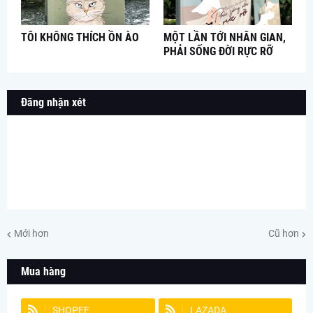
TÔI KHÔNG THÍCH ỒN ÀO
MỘT LẦN TỚI NHÂN GIAN,
PHẢI SỐNG ĐỜI RỰC RỠ
Đăng nhận xét
Mới hơn
Cũ hơn
Mua hàng
SHOPEE
LAZADA