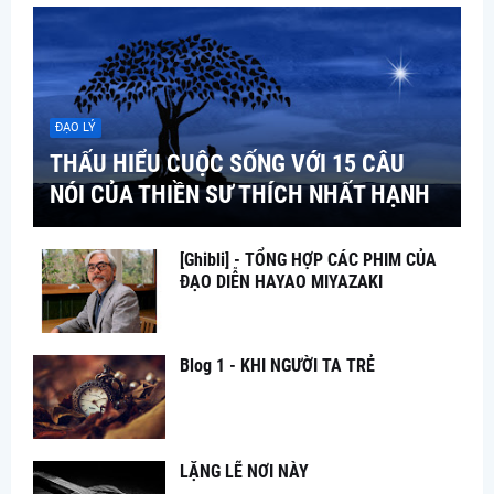
ĐẠO LÝ
THẤU HIỂU CUỘC SỐNG VỚI 15 CÂU
NÓI CỦA THIỀN SƯ THÍCH NHẤT HẠNH
[Ghibli] - TỔNG HỢP CÁC PHIM CỦA
ĐẠO DIỄN HAYAO MIYAZAKI
Blog 1 - KHI NGƯỜI TA TRẺ
LẶNG LẼ NƠI NÀY