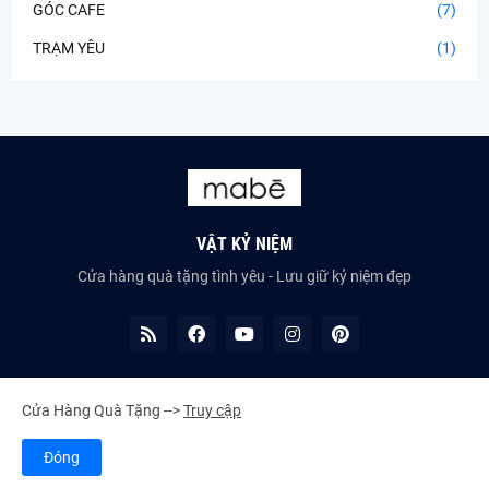
GÓC CAFE
(7)
TRẠM YÊU
(1)
VẬT KỶ NIỆM
Cửa hàng quà tặng tình yêu - Lưu giữ kỷ niệm đẹp
Cửa Hàng Quà Tặng -->
Truy cập
©2023 All Rights Reserved -
HIEU PHAN
Đóng
Giới Thiệu
Liên Hệ
Sitemap