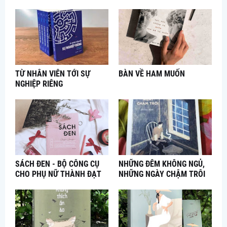
TỪ NHÂN VIÊN TỚI SỰ
BÀN VỀ HAM MUỐN
NGHIỆP RIÊNG
SÁCH ĐEN - BỘ CÔNG CỤ
NHỮNG ĐÊM KHÔNG NGỦ,
CHO PHỤ NỮ THÀNH ĐẠT
NHỮNG NGÀY CHẬM TRÔI