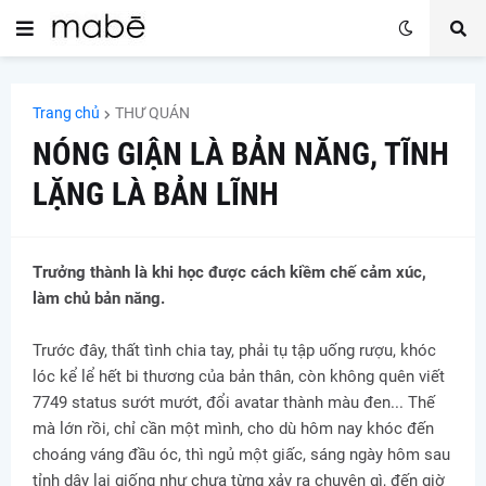
Trang chủ
THƯ QUÁN
NÓNG GIẬN LÀ BẢN NĂNG, TĨNH
LẶNG LÀ BẢN LĨNH
Trưởng thành là khi học được cách kiềm chế cảm xúc,
làm chủ bản năng.
Trước đây, thất tình chia tay, phải tụ tập uống rượu, khóc
lóc kể lể hết bi thương của bản thân, còn không quên viết
7749 status sướt mướt, đổi avatar thành màu đen... Thế
mà lớn rồi, chỉ cần một mình, cho dù hôm nay khóc đến
choáng váng đầu óc, thì ngủ một giấc, sáng ngày hôm sau
tỉnh dậy lại giống như chưa từng xảy ra chuyện gì, đến giờ