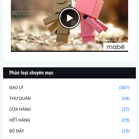
Phân loại chuyên mục
ĐẠO LÝ
(387)
THƯ QUÁN
(34)
CỬA HÀNG
(27)
HẾT HÀNG
(25)
ĐÓ ĐÂY
(25)