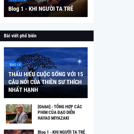
Blog 1 - KHI NGƯỜI TA TRẺ
Bài viết phổ biến
ĐẠO LÝ
THẤU HIỂU CUỘC SỐNG VỚI 15
CÂU NÓI CỦA THIỀN SƯ THÍCH
NHẤT HẠNH
[Ghibli] - TỔNG HỢP CÁC
PHIM CỦA ĐẠO DIỄN
HAYAO MIYAZAKI
Blog 1 - KHI NGƯỜI TA TRẺ