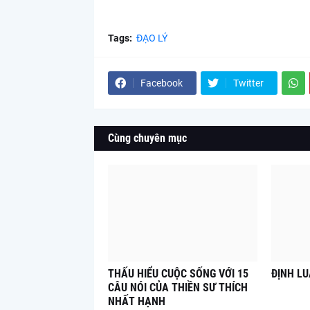
Tags:
ĐẠO LÝ
Facebook
Twitter
Cùng chuyên mục
THẤU HIỂU CUỘC SỐNG VỚI 15
ĐỊNH L
CÂU NÓI CỦA THIỀN SƯ THÍCH
NHẤT HẠNH