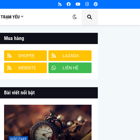
TRẠM YÊU
Mua hàng
SHOPEE
LAZADA
WEBSITE
LIÊN HỆ
Bài viết nổi bật
GÓC CAFE