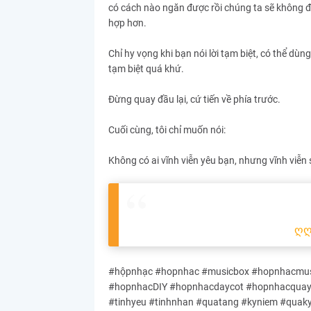
có cách nào ngăn được rồi chúng ta sẽ không đ
hợp hơn.
Chỉ hy vọng khi bạn nói lời tạm biệt, có thể dù
tạm biệt quá khứ.
Đừng quay đầu lại, cứ tiến về phía trước.
Cuối cùng, tôi chỉ muốn nói:
Không có ai vĩnh viễn yêu bạn, nhưng vĩnh viễn 
ღ
#hộpnhạc #hopnhac #musicbox #hopnhacmusi
#hopnhacDIY #hopnhacdaycot #hopnhacquayta
#tinhyeu #tinhnhan #quatang #kyniem #quak