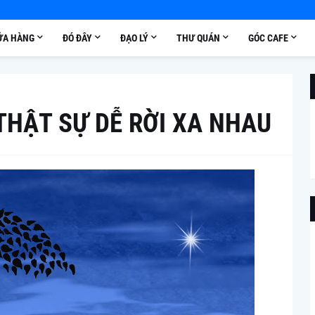
ỬA HÀNG
ĐÓ ĐÂY
ĐẠO LÝ
THƯ QUÁN
GÓC CAFE
THẬT SỰ DỄ RỜI XA NHAU