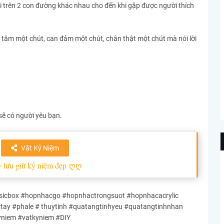
i trên 2 con đường khác nhau cho đến khi gặp được người thích
ng tâm một chút, can đảm một chút, chân thật một chút mà nói lời
sẽ có người yêu bạn.
Vật Kỷ Niệm
ღ
lưu giữ kỷ niệm đẹp
ღღ
cbox #hopnhacgo #hopnhactrongsuot #hopnhacacrylic
y #phale # thuytinh #quatangtinhyeu #quatangtinhnhan
yniem #vatkyniem #DIY