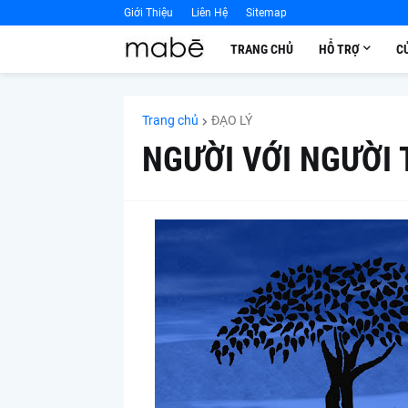
Giới Thiệu
Liên Hệ
Sitemap
TRANG CHỦ
HỖ TRỢ
C
Trang chủ
ĐẠO LÝ
NGƯỜI VỚI NGƯỜI 