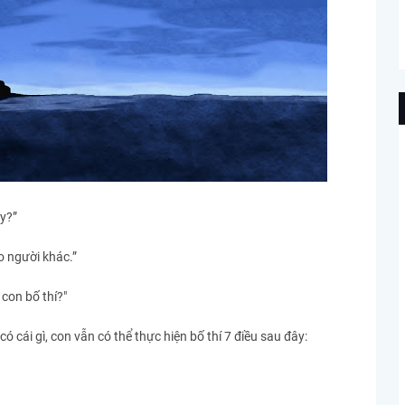
y?”
o người khác.”
 con bố thí?"
ó cái gì, con vẫn có thể thực hiện bố thí 7 điều sau đây: