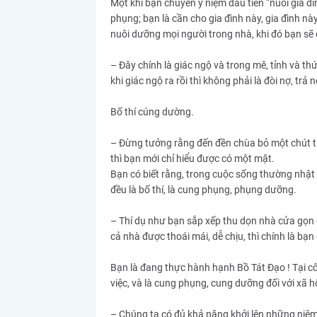
Một khi bạn chuyển ý niệm đầu tiên “nuôi gia đìn
phụng; bạn là cần cho gia đình này, gia đình nà
nuôi dưỡng mọi người trong nhà, khi đó bạn sẽ
– Đây chính là giác ngộ và trong mê, tỉnh và thức
khi giác ngộ ra rồi thì không phải là đòi nợ, t
Bố thí cúng dường.
– Đừng tưởng rằng đến đền chùa bỏ một chút tiền
thì bạn mới chỉ hiểu được có một mặt.
Bạn có biết rằng, trong cuộc sống thường nhật
đều là bố thí, là cung phụng, phụng dưỡng.
– Thí dụ như bạn sắp xếp thu dọn nhà cửa gọn
cả nhà được thoái mái, dễ chịu, thì chính là bạn
Bạn là đang thực hành hạnh Bồ Tát Đạo ! Tại cô
việc, và là cung phụng, cung dưỡng đối với xã hộ
– Chúng ta có đủ khả năng khởi lên những niệm 