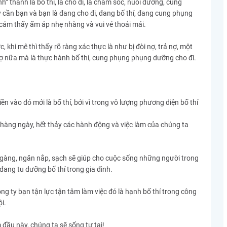
h” thành là bố thí, là cho đi, là chăm sóc, nuôi dưỡng, cung
y cần bạn và bạn là đang cho đi, đang bố thí, đang cung phụng
 cảm thấy ấm áp nhẹ nhàng và vui vẻ thoải mái.
, khi mê thì thấy rõ ràng xác thực là như bị đòi nợ, trả nợ, một
rả nợ nữa mà là thực hành bố thí, cung phụng phụng dưỡng cho đi.
 vào đó mới là bố thí, bởi vì trong vô lượng phương diện bố thí
 hàng ngày, hết thảy các hành động và việc làm của chúng ta
 gàng, ngăn nắp, sạch sẽ giúp cho cuộc sống những người trong
 đang tu dưỡng bố thí trong gia đình.
ng ty bạn tận lực tận tâm làm việc đó là hạnh bố thí trong công
i.
đầu này, chúng ta sẽ sống tự tại!