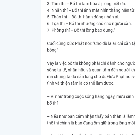
3. Tâm thí – Bố thí tâm hòa ái, lòng biết ơn.
4. Nhãn thí – Bố thí ánh mắt nhìn thẳng hiền từ
5. Thân thí – Bố thí hành động nhân ái.
6. Tọa thí – Bố thí nhường chỗ cho người cần.
7. Phòng thí – Bố thí lòng bao dung."
Cuối cùng Đức Phật nói: “Cho dù là ai, chỉ cần t
bóng”
Vậy là việc bố thí không phải chỉ dành cho người
sống tử tế, nhân hậu và quan tâm đến người kh
mà chúng ta đã sẵn lòng cho đi. Đức Phật nói v
tình và thiện tâm là có thể làm được.
– Ví như trong cuộc sống hàng ngày, mưu sinh k
bố thí
– Nếu như bạn cảm nhận thấy bản thân là làm t
thế thì chính là bạn đang ôm giữ trong lòng mộ