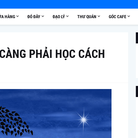
ỬA HÀNG
ĐÓ ĐÂY
ĐẠO LÝ
THƯ QUÁN
GÓC CAFE
CÀNG PHẢI HỌC CÁCH