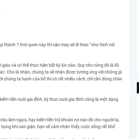
.
ập thành 7 thói quen này thì vận may sẽ đi theo “như hình với
 giàu và có thể thực hiện bất kỳ lúc nào. Suy cho cùng đó là lối
ác. Cho là nhận, chúng ta sẽ nhận được tương ứng với những gì
ới chúng ta hạnh của bố thí có rất nhiều cách, chỉ cần dùng chân
iếm tiền nuôi gia đình, kỳ thực nuôi gia đình cũng là một dạng
râu làm ngựa, hay kiếm tiền trả khoản nợ nào đó cho người ta,
t bụng khí oán giận, bạn sẽ cảm nhận thấy cuộc sống rất khổ