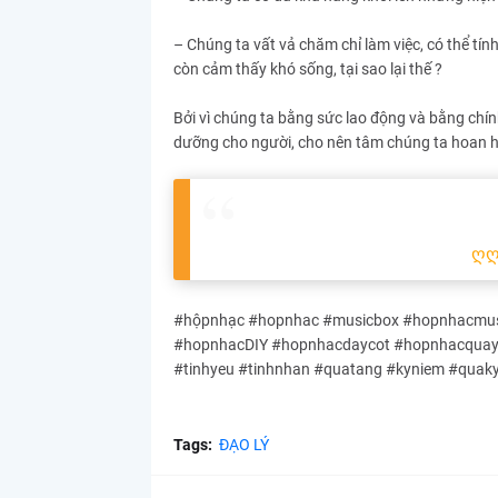
– Chúng ta vất vả chăm chỉ làm việc, có thể tín
còn cảm thấy khó sống, tại sao lại thế ?
Bởi vì chúng ta bằng sức lao động và bằng chính
dưỡng cho người, cho nên tâm chúng ta hoan hỷ 
ღ
#hộpnhạc #hopnhac #musicbox #hopnhacmusi
#hopnhacDIY #hopnhacdaycot #hopnhacquayta
#tinhyeu #tinhnhan #quatang #kyniem #quak
Tags:
ĐẠO LÝ