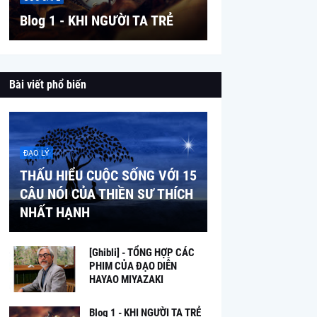
Blog 1 - KHI NGƯỜI TA TRẺ
Bài viết phổ biến
ĐẠO LÝ
THẤU HIỂU CUỘC SỐNG VỚI 15
CÂU NÓI CỦA THIỀN SƯ THÍCH
NHẤT HẠNH
[Ghibli] - TỔNG HỢP CÁC
PHIM CỦA ĐẠO DIỄN
HAYAO MIYAZAKI
Blog 1 - KHI NGƯỜI TA TRẺ