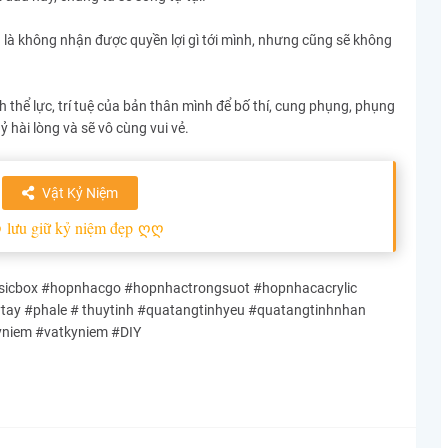
h là không nhận được quyền lợi gì tới mình, nhưng cũng sẽ không
 thể lực, trí tuệ của bản thân mình để bố thí, cung phụng, phụng
hài lòng và sẽ vô cùng vui vẻ.
Vật Kỷ Niệm
ღ
lưu giữ kỷ niệm đẹp
ღღ
cbox #hopnhacgo #hopnhactrongsuot #hopnhacacrylic
y #phale # thuytinh #quatangtinhyeu #quatangtinhnhan
yniem #vatkyniem #DIY