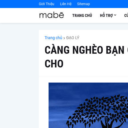
Giới Thiệu
Liên Hệ
Sitemap
TRANG CHỦ
HỖ TRỢ
C
Trang chủ
ĐẠO LÝ
CÀNG NGHÈO BẠN 
CHO